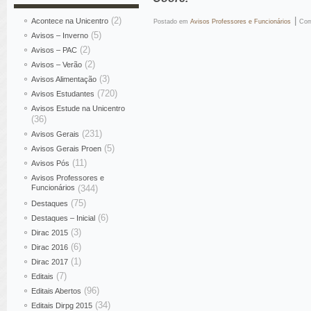
(2)
|
Acontece na Unicentro
Postado em
Avisos Professores e Funcionários
Com
(5)
Avisos – Inverno
(2)
Avisos – PAC
(2)
Avisos – Verão
(3)
Avisos Alimentação
(720)
Avisos Estudantes
Avisos Estude na Unicentro
(36)
(231)
Avisos Gerais
(5)
Avisos Gerais Proen
(11)
Avisos Pós
Avisos Professores e
Funcionários
(344)
(75)
Destaques
(6)
Destaques – Inicial
(3)
Dirac 2015
(6)
Dirac 2016
(1)
Dirac 2017
(7)
Editais
(96)
Editais Abertos
(34)
Editais Dirpg 2015