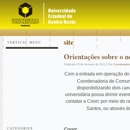
Acessar
Acessar
Mapa
o
a
do
conteúdo
navegação
site
site
VERTICAL MENU
Orientações sobre o n
|
Publicado
25 de fevereiro de 2013
Por
Coordenadori
Com a entrada em operação do n
Coordenadoria de Comunic
disponibilizando dois ca
universitária possa dirimir eve
contatar a Coorc por meio do 
Santos, ou através d
CATEGORIES
Coorc.