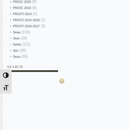
(8)
PROIC 2015
(8)
PROIC 2016
(5)
PROITI 2014
(1)
PROITI 2015-2016
(3)
PROITI 2016-2017
(139)
Seaa
(39)
Seet
(121)
Sehla
(46)
Ses
(85)
Sesa
SEARCH
Pesquisar
Alternar alto contraste
Alternar tamanho da fonte