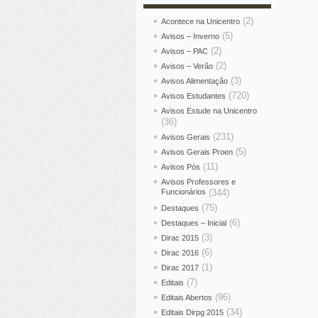
(2)
Acontece na Unicentro
(5)
Avisos – Inverno
(2)
Avisos – PAC
(2)
Avisos – Verão
(3)
Avisos Alimentação
(720)
Avisos Estudantes
Avisos Estude na Unicentro
(36)
(231)
Avisos Gerais
(5)
Avisos Gerais Proen
(11)
Avisos Pós
Avisos Professores e
Funcionários
(344)
(75)
Destaques
(6)
Destaques – Inicial
(3)
Dirac 2015
(6)
Dirac 2016
(1)
Dirac 2017
(7)
Editais
(96)
Editais Abertos
(34)
Editais Dirpg 2015