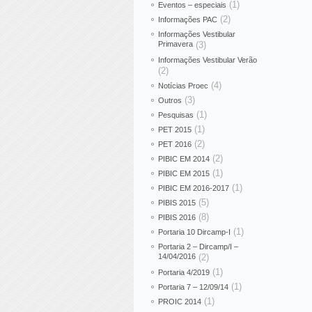
(1)
Eventos – especiais
(2)
Informações PAC
Informações Vestibular
Primavera
(3)
Informações Vestibular Verão
(2)
(4)
Notícias Proec
(3)
Outros
(1)
Pesquisas
(1)
PET 2015
(2)
PET 2016
(2)
PIBIC EM 2014
(1)
PIBIC EM 2015
(1)
PIBIC EM 2016-2017
(5)
PIBIS 2015
(8)
PIBIS 2016
(1)
Portaria 10 Dircamp-I
Portaria 2 – Dircamp/I –
14/04/2016
(2)
(1)
Portaria 4/2019
(1)
Portaria 7 – 12/09/14
(1)
PROIC 2014