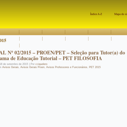
Índice A-Z
Mapa do si
015
L Nº 02/2015 – PROEN/PET – Seleção para Tutor(a) do
ama de Educação Tutorial – PET FILOSOFIA
18 de setembro de 2015
|
Por
cciquelero
m
Avisos Gerais
,
Avisos Gerais Proen
,
Avisos Professores e Funcionários
,
PET 2015