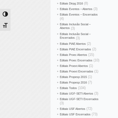
(8)
Editais Dirpg 2016
(3)
Editais Eventos – Abertos
Editais Eventos – Encerrados
Alternar alto contraste
(4)
Editais Inclusão Social –
Alternar tamanho da fonte
Abertos
(3)
Editais Inclusão Social –
Encerrados
(3)
(2)
Editais PIAE Abertos
(2)
Editais PIAE Encerrados
(15)
Editais Proec Abertos
(10)
Editais Proec Encerrados
(1)
Editais Proext Abertos
(1)
Editais Proext Encerrados
(1)
Editais Propesp 2015
(7)
Editais Propesp 2016
(104)
Editais Todos
(3)
Editais UGF-SETI Abertos
Editais UGF-SETI Encerrados
(3)
(72)
Editais USF Abertos
(73)
Editais USF Encerrados