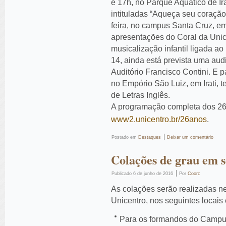
e 17h, no Parque Aquático de Ira
intituladas “Aqueça seu coraçã
feira, no campus Santa Cruz, em
apresentações do Coral da Unic
musicalização infantil ligada ao 
14, ainda está prevista uma audi
Auditório Francisco Contini. E p
no Empório São Luiz, em Irati,
de Letras Inglês.
A programação completa dos 26
www2.unicentro.br/26anos
.
|
Postado em
Destaques
Deixar um comentário
Colações de grau em 
|
Publicado
6 de junho de 2016
Por
Coorc
As colações serão realizadas ne
Unicentro, nos seguintes locais 
Para os formandos do Campus