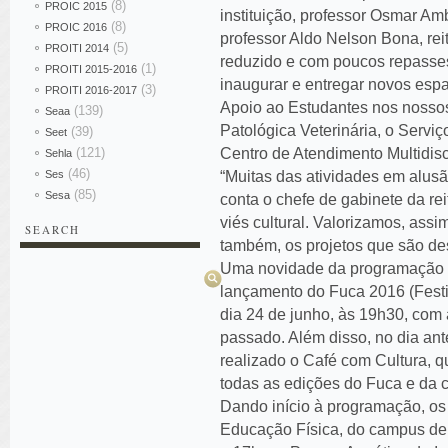
(8)
PROIC 2015
instituição, professor Osmar Am
(8)
PROIC 2016
professor Aldo Nelson Bona, re
(5)
PROITI 2014
reduzido e com poucos repasses
(1)
PROITI 2015-2016
inaugurar e entregar novos es
(3)
PROITI 2016-2017
Apoio ao Estudantes nos nossos
(139)
Seaa
Patológica Veterinária, o Serviç
(39)
Seet
(121)
Centro de Atendimento Multidisc
Sehla
(46)
Ses
“Muitas das atividades em alusã
(85)
Sesa
conta o chefe de gabinete da re
viés cultural. Valorizamos, assi
SEARCH
também, os projetos que são de
Pesquisar
Uma novidade da programação d
lançamento do Fuca 2016 (Festi
dia 24 de junho, às 19h30, com
passado. Além disso, no dia ante
realizado o Café com Cultura, q
todas as edições do Fuca e da
Dando início à programação, os
Educação Física, do campus de 