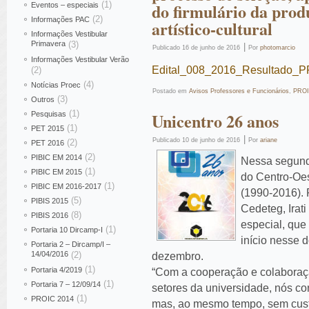
(1)
do firmulário da produ
Eventos – especiais
(2)
Informações PAC
artístico-cultural
Informações Vestibular
Primavera
(3)
|
Publicado
16 de junho de 2016
Por
photomarcio
Informações Vestibular Verão
Edital_008_2016_Resultado_
(2)
(4)
Notícias Proec
Postado em
Avisos Professores e Funcionários
,
PROI
(3)
Outros
(1)
Unicentro 26 anos
Pesquisas
(1)
PET 2015
|
Publicado
10 de junho de 2016
Por
ariane
(2)
PET 2016
(2)
PIBIC EM 2014
Nessa segunda
(1)
PIBIC EM 2015
do Centro-Oes
(1)
PIBIC EM 2016-2017
(1990-2016). 
(5)
PIBIS 2015
Cedeteg, Ira
(8)
PIBIS 2016
especial, que 
(1)
Portaria 10 Dircamp-I
início nesse 
Portaria 2 – Dircamp/I –
14/04/2016
(2)
dezembro.
(1)
Portaria 4/2019
“Com a cooperação e colaboraç
(1)
Portaria 7 – 12/09/14
setores da universidade, nós 
(1)
PROIC 2014
mas, ao mesmo tempo, sem custos