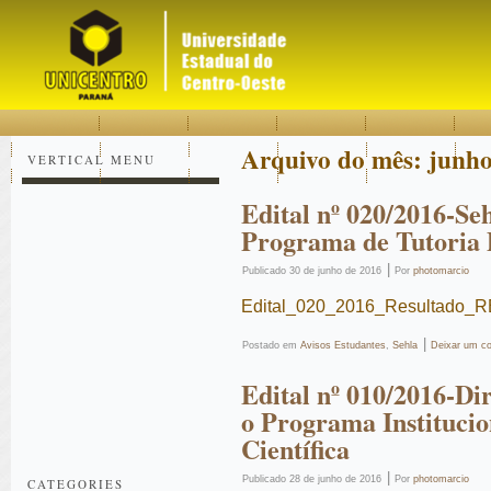
Acessar
Acessar
Mapa
o
a
do
conteúdo
navegação
site
Arquivo do mês:
junho
VERTICAL MENU
Edital nº 020/2016-Se
Programa de Tutoria
|
Publicado
30 de junho de 2016
Por
photomarcio
Edital_020_2016_Resultado_R
|
Postado em
Avisos Estudantes
,
Sehla
Deixar um c
Edital nº 010/2016-Di
o Programa Institucio
Científica
|
Publicado
28 de junho de 2016
Por
photomarcio
CATEGORIES