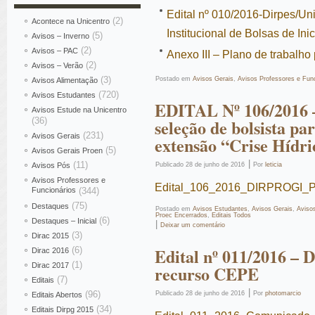
Edital nº 010/2016-Dirpes/Un
(2)
Acontece na Unicentro
Institucional de Bolsas de Ini
(5)
Avisos – Inverno
(2)
Avisos – PAC
Anexo III – Plano de trabalho 
(2)
Avisos – Verão
(3)
Postado em
Avisos Gerais
,
Avisos Professores e Func
Avisos Alimentação
(720)
Avisos Estudantes
EDITAL Nº 106/2016 –
Avisos Estude na Unicentro
(36)
seleção de bolsista pa
(231)
Avisos Gerais
extensão “Crise Hídri
(5)
Avisos Gerais Proen
|
(11)
Avisos Pós
Publicado
28 de junho de 2016
Por
leticia
Avisos Professores e
Edital_106_2016_DIRPROGI_P
Funcionários
(344)
(75)
Destaques
Postado em
Avisos Estudantes
,
Avisos Gerais
,
Aviso
Proec Encerrados
,
Editais Todos
(6)
Destaques – Inicial
|
Deixar um comentário
(3)
Dirac 2015
Edital nº 011/2016 – 
(6)
Dirac 2016
(1)
Dirac 2017
recurso CEPE
(7)
Editais
|
(96)
Publicado
28 de junho de 2016
Por
photomarcio
Editais Abertos
(34)
Editais Dirpg 2015