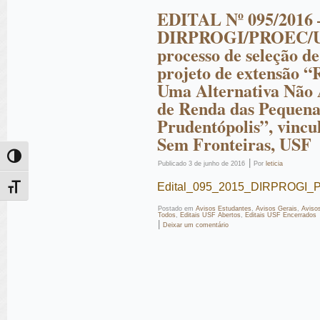
EDITAL Nº 095/2016 
DIRPROGI/PROEC/U
processo de seleção de
projeto de extensão “
Uma Alternativa Não
de Renda das Pequena
Prudentópolis”, vinc
Sem Fronteiras, USF
Alternar alto contraste
|
Publicado
3 de junho de 2016
Por
leticia
Edital_095_2015_DIRPROGI_P
Alternar tamanho da fonte
Postado em
Avisos Estudantes
,
Avisos Gerais
,
Aviso
Todos
,
Editais USF Abertos
,
Editais USF Encerrados
|
Deixar um comentário