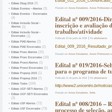
Edital_011_2016_Comunicado
(8)
Editais Dirpg 2016
(3)
Postado em
Avisos Estudantes
,
Avisos Professores e
Editais Eventos – Abertos
Editais Eventos – Encerrados
Edital nº 009/2016-Dir
(4)
inscrição e avaliação 
Editais Inclusão Social –
Abertos
(3)
trabalho/atividade
Editais Inclusão Social –
Encerrados
(3)
|
Publicado
23 de junho de 2016
Por
photomarcio
(2)
Editais PIAE Abertos
Edital_009_2016_Resultado_p
(2)
Editais PIAE Encerrados
(15)
Editais Proec Abertos
Postado em
Avisos Estudantes
,
Avisos Professores e
(10)
Editais Proec Encerrados
(1)
Edital nº 019/2016-Se
Editais Proext Abertos
(1)
Editais Proext Encerrados
para o programa de tu
(1)
Editais Propesp 2015
|
(7)
Editais Propesp 2016
Publicado
21 de junho de 2016
Por
photomarcio
(104)
Editais Todos
http://www2.unicentro.br/notic
(3)
Editais UGF-SETI Abertos
Postado em
Avisos Estudantes
,
Sehla
Editais UGF-SETI Encerrados
(3)
Edital nº 008/2016 – 
(72)
Editais USF Abertos
processo de seleção, a
(73)
Editais USF Encerrados