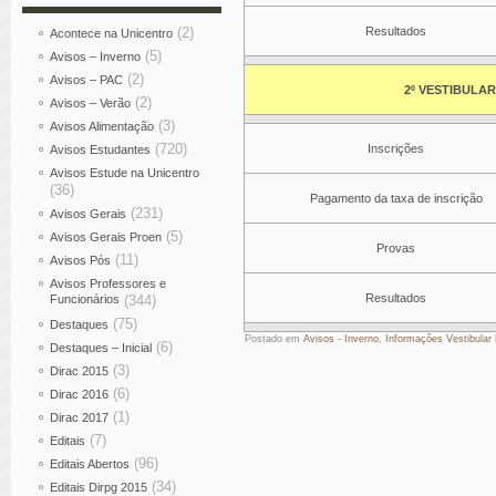
(2)
Resultados
Acontece na Unicentro
(5)
Avisos – Inverno
(2)
Avisos – PAC
2º VESTIBULAR
(2)
Avisos – Verão
(3)
Avisos Alimentação
(720)
Inscrições
Avisos Estudantes
Avisos Estude na Unicentro
(36)
Pagamento da taxa de inscrição
(231)
Avisos Gerais
(5)
Avisos Gerais Proen
Provas
(11)
Avisos Pós
Avisos Professores e
Resultados
Funcionários
(344)
(75)
Destaques
Postado em
Avisos - Inverno
,
Informações Vestibular
(6)
Destaques – Inicial
(3)
Dirac 2015
(6)
Dirac 2016
(1)
Dirac 2017
(7)
Editais
(96)
Editais Abertos
(34)
Editais Dirpg 2015