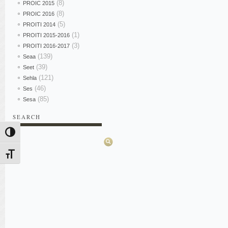
(8)
PROIC 2015
(8)
PROIC 2016
(5)
PROITI 2014
(1)
PROITI 2015-2016
(3)
PROITI 2016-2017
(139)
Seaa
(39)
Seet
(121)
Sehla
(46)
Ses
(85)
Sesa
SEARCH
Pesquisar
Alternar alto contraste
Alternar tamanho da fonte