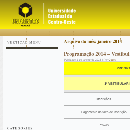
Acessar
Acessar
Mapa
o
a
do
conteúdo
navegação
site
Arquivo do mês:
janeiro 2014
VERTICAL MENU
Programação 2014 – Vestibul
Publicado
2 de janeiro de 2014
|
Por
Coorc
PROGRA
1º VESTIBULAR 
Inscrições
Pagamento da taxa de inscrição
Provas
CATEGORIES