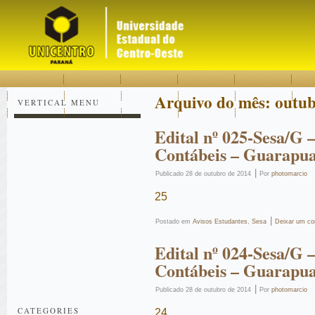
Acessar
Acessar
Mapa
o
a
do
conteúdo
navegação
site
Arquivo do mês:
outub
VERTICAL MENU
Edital nº 025-Sesa/G 
Contábeis – Guarapu
|
Publicado
28 de outubro de 2014
Por
photomarcio
25
|
Postado em
Avisos Estudantes
,
Sesa
Deixar um co
Edital nº 024-Sesa/G 
Contábeis – Guarapua
|
Publicado
28 de outubro de 2014
Por
photomarcio
CATEGORIES
24