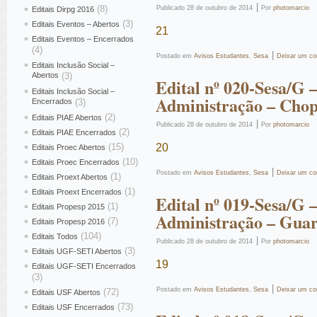
|
(8)
Publicado
28 de outubro de 2014
Por
photomarcio
Editais Dirpg 2016
(3)
Editais Eventos – Abertos
21
Editais Eventos – Encerrados
(4)
|
Postado em
Avisos Estudantes
,
Sesa
Deixar um co
Editais Inclusão Social –
Abertos
(3)
Edital nº 020-Sesa/G
Editais Inclusão Social –
Administração – Chop
Encerrados
(3)
(2)
Editais PIAE Abertos
|
Publicado
28 de outubro de 2014
Por
photomarcio
(2)
Editais PIAE Encerrados
(15)
20
Editais Proec Abertos
(10)
Editais Proec Encerrados
|
Postado em
Avisos Estudantes
,
Sesa
Deixar um co
(1)
Editais Proext Abertos
(1)
Editais Proext Encerrados
Edital nº 019-Sesa/G
(1)
Editais Propesp 2015
Administração – Guar
(7)
Editais Propesp 2016
(104)
Editais Todos
|
Publicado
28 de outubro de 2014
Por
photomarcio
(3)
Editais UGF-SETI Abertos
19
Editais UGF-SETI Encerrados
(3)
|
Postado em
Avisos Estudantes
,
Sesa
Deixar um co
(72)
Editais USF Abertos
(73)
Editais USF Encerrados