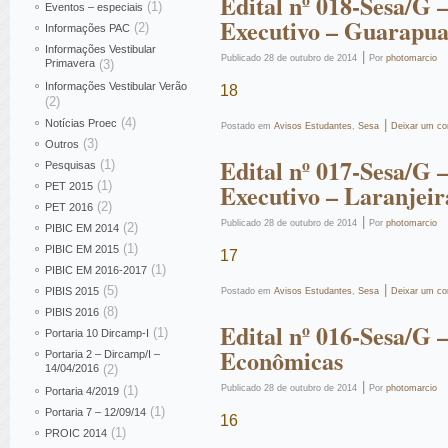
Edital nº 018-Sesa/G 
(1)
Eventos – especiais
Executivo – Guarapu
(2)
Informações PAC
Informações Vestibular
|
Publicado
28 de outubro de 2014
Por
photomarcio
Primavera
(3)
Informações Vestibular Verão
18
(2)
(4)
Notícias Proec
|
Postado em
Avisos Estudantes
,
Sesa
Deixar um co
(3)
Outros
Edital nº 017-Sesa/G 
(1)
Pesquisas
(1)
Executivo – Laranjeir
PET 2015
(2)
PET 2016
|
Publicado
28 de outubro de 2014
Por
photomarcio
(2)
PIBIC EM 2014
(1)
PIBIC EM 2015
17
(1)
PIBIC EM 2016-2017
|
(5)
PIBIS 2015
Postado em
Avisos Estudantes
,
Sesa
Deixar um co
(8)
PIBIS 2016
Edital nº 016-Sesa/G 
(1)
Portaria 10 Dircamp-I
Econômicas
Portaria 2 – Dircamp/I –
14/04/2016
(2)
|
(1)
Publicado
28 de outubro de 2014
Por
photomarcio
Portaria 4/2019
(1)
Portaria 7 – 12/09/14
16
(1)
PROIC 2014