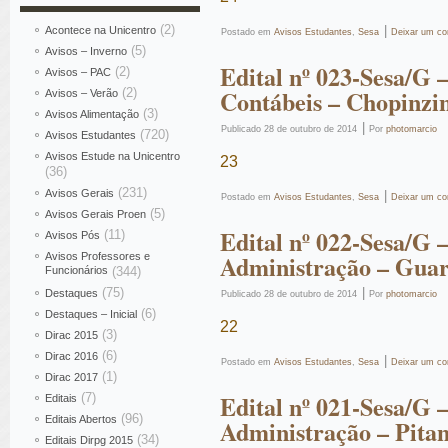
(2)
|
Acontece na Unicentro
Postado em
Avisos Estudantes
,
Sesa
Deixar um co
(5)
Avisos – Inverno
Edital nº 023-Sesa/G 
(2)
Avisos – PAC
Contábeis – Chopinzi
(2)
Avisos – Verão
(3)
Avisos Alimentação
|
Publicado
28 de outubro de 2014
Por
photomarcio
(720)
Avisos Estudantes
Avisos Estude na Unicentro
23
(36)
(231)
Avisos Gerais
|
Postado em
Avisos Estudantes
,
Sesa
Deixar um co
(5)
Avisos Gerais Proen
Edital nº 022-Sesa/G
(11)
Avisos Pós
Administração – Gua
Avisos Professores e
Funcionários
(344)
(75)
|
Destaques
Publicado
28 de outubro de 2014
Por
photomarcio
(6)
Destaques – Inicial
22
(3)
Dirac 2015
(6)
Dirac 2016
|
Postado em
Avisos Estudantes
,
Sesa
Deixar um co
(1)
Dirac 2017
Edital nº 021-Sesa/G
(7)
Editais
(96)
Editais Abertos
Administração – Pita
(34)
Editais Dirpg 2015