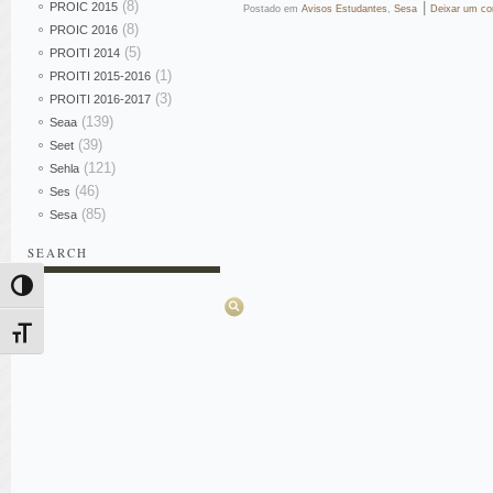
(8)
|
PROIC 2015
Postado em
Avisos Estudantes
,
Sesa
Deixar um co
(8)
PROIC 2016
(5)
PROITI 2014
(1)
PROITI 2015-2016
(3)
PROITI 2016-2017
(139)
Seaa
(39)
Seet
(121)
Sehla
(46)
Ses
(85)
Sesa
SEARCH
Pesquisar
Alternar alto contraste
Alternar tamanho da fonte