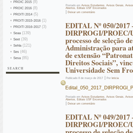
(8)
PROIC 2015
Postado em
Avisos Estudantes
,
Avisos Gerais
,
Aviso
(8)
PROIC 2016
Abertos
,
Editais USF Encerrados
|
Deixar um comentário
(5)
PROITI 2014
(1)
PROITI 2015-2016
EDITAL Nº 050/2017 
(3)
PROITI 2016-2017
DIRPROGI/PROEC/U
(139)
Seaa
processo de seleção d
(39)
Seet
Administração para at
(121)
Sehla
(46)
Ses
de extensão “Patrona
(85)
Sesa
Direitos Sociais”, vi
Universidade Sem Fro
SEARCH
Pesquisar
|
Publicado
8 de março de 2017
Por
leticia
Edital_050_2017_DIRPROGI_P
Postado em
Avisos Estudantes
,
Avisos Gerais
,
Aviso
Abertos
,
Editais USF Encerrados
|
Deixar um comentário
EDITAL Nº 049/2017 
DIRPROGI/PROEC/U
processo de seleção d