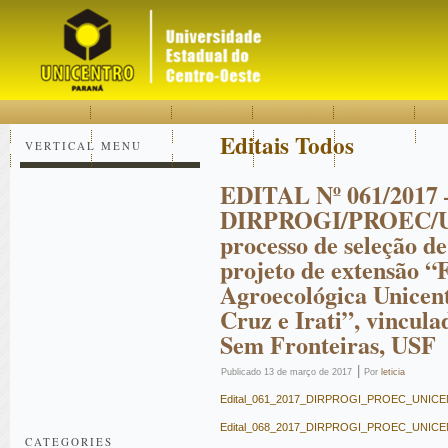
Acessar
Acessar
Mapa
o
a
do
conteúdo
navegação
site
Editais Todos
VERTICAL MENU
EDITAL Nº 061/2017 
DIRPROGI/PROEC/U
processo de seleção de
projeto de extensão “
Agroecológica Unicen
Cruz e Irati”, vincul
Sem Fronteiras, USF
|
Publicado
13 de março de 2017
Por
leticia
Edital_061_2017_DIRPROGI_PROEC_UNICENT
Edital_068_2017_DIRPROGI_PROEC_UNICENTR
CATEGORIES