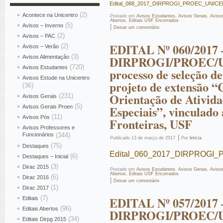
Edital_088_2017_DIRPROGI_PROEC_UNICENTR
(2)
Acontece na Unicentro
Postado em
Avisos Estudantes
,
Avisos Gerais
,
Aviso
Abertos
,
Editais USF Encerrados
(5)
Avisos – Inverno
|
Deixar um comentário
(2)
Avisos – PAC
EDITAL Nº 060/2017 
(2)
Avisos – Verão
(3)
DIRPROGI/PROEC/U
Avisos Alimentação
(720)
Avisos Estudantes
processo de seleção de
Avisos Estude na Unicentro
projeto de extensão “
(36)
Orientação de Ativida
(231)
Avisos Gerais
(5)
Especiais”, vinculad
Avisos Gerais Proen
(11)
Avisos Pós
Fronteiras, USF
Avisos Professores e
Funcionários
(344)
|
Publicado
13 de março de 2017
Por
leticia
(75)
Destaques
Edital_060_2017_DIRPROGI_
(6)
Destaques – Inicial
(3)
Dirac 2015
Postado em
Avisos Estudantes
,
Avisos Gerais
,
Aviso
Abertos
,
Editais USF Encerrados
(6)
Dirac 2016
|
Deixar um comentário
(1)
Dirac 2017
(7)
EDITAL Nº 057/2017 
Editais
(96)
Editais Abertos
DIRPROGI/PROEC/U
(34)
Editais Dirpg 2015