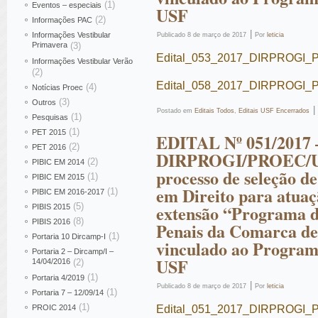
(1)
Eventos – especiais
USF
(2)
Informações PAC
|
Informações Vestibular
Publicado
8 de março de 2017
Por
leticia
Primavera
(3)
Edital_053_2017_DIRPROGI_
Informações Vestibular Verão
(2)
Edital_058_2017_DIRPROGI_P
(4)
Notícias Proec
(3)
Outros
|
Postado em
Editais Todos
,
Editais USF Encerrados
(1)
Pesquisas
(1)
PET 2015
EDITAL Nº 051/2017 
(2)
PET 2016
DIRPROGI/PROEC/U
(2)
PIBIC EM 2014
processo de seleção d
(1)
PIBIC EM 2015
em Direito para atuaç
(1)
PIBIC EM 2016-2017
(5)
extensão “Programa d
PIBIS 2015
(8)
PIBIS 2016
Penais da Comarca de 
(1)
Portaria 10 Dircamp-I
vinculado ao Program
Portaria 2 – Dircamp/I –
USF
14/04/2016
(2)
(1)
Portaria 4/2019
|
Publicado
8 de março de 2017
Por
leticia
(1)
Portaria 7 – 12/09/14
(1)
PROIC 2014
Edital_051_2017_DIRPROGI_P