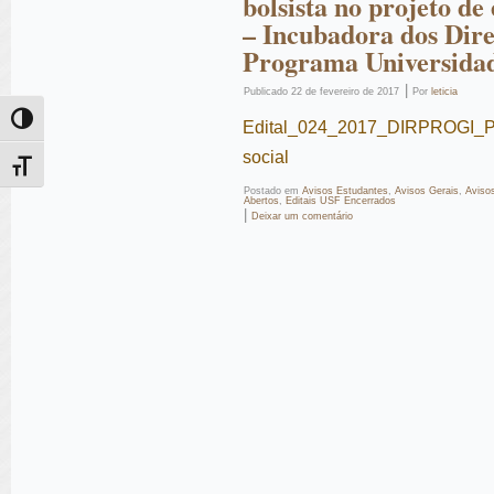
bolsista no projeto d
– Incubadora dos Direi
Programa Universidad
|
Publicado
22 de fevereiro de 2017
Por
leticia
Alternar alto contraste
Edital_024_2017_DIRPROGI_
social
Alternar tamanho da fonte
Postado em
Avisos Estudantes
,
Avisos Gerais
,
Aviso
Abertos
,
Editais USF Encerrados
|
Deixar um comentário