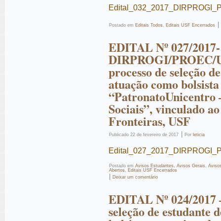
Edital_032_2017_DIRPROGI_P
|
Postado em
Editais Todos
,
Editais USF Encerrados
EDITAL Nº 027/2017-
DIRPROGI/PROEC/U
processo de seleção d
atuação como bolsista
“PatronatoUnicentro –
Sociais”, vinculado 
Fronteiras, USF
|
Publicado
22 de fevereiro de 2017
Por
leticia
Edital_027_2017_DIRPROGI_
Postado em
Avisos Estudantes
,
Avisos Gerais
,
Aviso
Abertos
,
Editais USF Encerrados
|
Deixar um comentário
EDITAL Nº 024/2017 –
seleção de estudante 