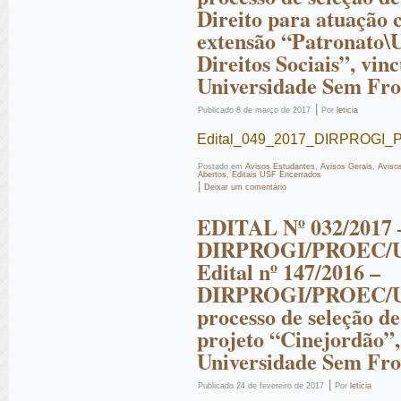
Direito para atuação 
extensão “Patronato\
Direitos Sociais”, vi
Universidade Sem Fro
|
Publicado
8 de março de 2017
Por
leticia
Edital_049_2017_DIRPROGI_P
Postado em
Avisos Estudantes
,
Avisos Gerais
,
Aviso
Abertos
,
Editais USF Encerrados
|
Deixar um comentário
EDITAL Nº 032/2017 
DIRPROGI/PROEC/UN
Edital nº 147/2016 –
DIRPROGI/PROEC/UI
processo de seleção de
projeto “Cinejordão”
Universidade Sem Fro
|
Publicado
24 de fevereiro de 2017
Por
leticia