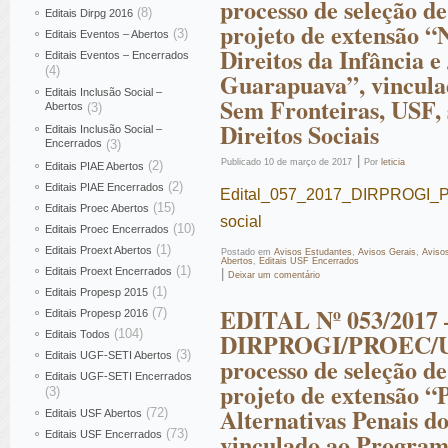
processo de seleção de
(8)
Editais Dirpg 2016
projeto de extensão “
(3)
Editais Eventos – Abertos
Direitos da Infância 
Editais Eventos – Encerrados
(4)
Guarapuava”, vincula
Editais Inclusão Social –
Sem Fronteiras, USF,
Abertos
(3)
Direitos Sociais
Editais Inclusão Social –
Encerrados
(3)
|
Publicado
10 de março de 2017
Por
leticia
(2)
Editais PIAE Abertos
(2)
Editais PIAE Encerrados
Edital_057_2017_DIRPROGI_
(15)
Editais Proec Abertos
social
(10)
Editais Proec Encerrados
(1)
Editais Proext Abertos
Postado em
Avisos Estudantes
,
Avisos Gerais
,
Aviso
Abertos
,
Editais USF Encerrados
(1)
Editais Proext Encerrados
|
Deixar um comentário
(1)
Editais Propesp 2015
EDITAL Nº 053/2017 
(7)
Editais Propesp 2016
(104)
DIRPROGI/PROEC/U
Editais Todos
(3)
Editais UGF-SETI Abertos
processo de seleção de
Editais UGF-SETI Encerrados
projeto de extensão 
(3)
Alternativas Penais d
(72)
Editais USF Abertos
(73)
vinculado ao Program
Editais USF Encerrados