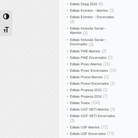
(8)
Editais Dirpg 2016
(3)
Editais Eventos – Abertos
Editais Eventos – Encerrados
Alternar alto contraste
(4)
Editais Inclusão Social –
Alternar tamanho da fonte
Abertos
(3)
Editais Inclusão Social –
Encerrados
(3)
(2)
Editais PIAE Abertos
(2)
Editais PIAE Encerrados
(15)
Editais Proec Abertos
(10)
Editais Proec Encerrados
(1)
Editais Proext Abertos
(1)
Editais Proext Encerrados
(1)
Editais Propesp 2015
(7)
Editais Propesp 2016
(104)
Editais Todos
(3)
Editais UGF-SETI Abertos
Editais UGF-SETI Encerrados
(3)
(72)
Editais USF Abertos
(73)
Editais USF Encerrados