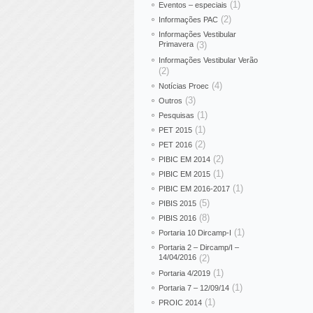
(1)
Eventos – especiais
(2)
Informações PAC
Informações Vestibular
Primavera
(3)
Informações Vestibular Verão
(2)
(4)
Notícias Proec
(3)
Outros
(1)
Pesquisas
(1)
PET 2015
(2)
PET 2016
(2)
PIBIC EM 2014
(1)
PIBIC EM 2015
(1)
PIBIC EM 2016-2017
(5)
PIBIS 2015
(8)
PIBIS 2016
(1)
Portaria 10 Dircamp-I
Portaria 2 – Dircamp/I –
14/04/2016
(2)
(1)
Portaria 4/2019
(1)
Portaria 7 – 12/09/14
(1)
PROIC 2014