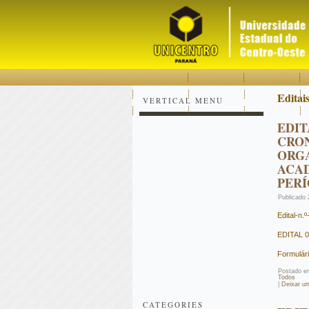
Acessar
Acessar
Mapa
o
a
do
conteúdo
navegação
site
Editai
VERTICAL MENU
EDIT
CRO
ORGA
ACAD
PERÍ
Publicado
Edital-n
EDITAL 0
Formulár
Postado e
Todos
|
Deixar u
CATEGORIES