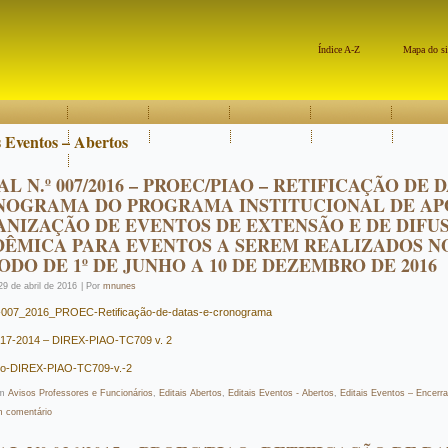
Índice A-Z
Mapa do si
s Eventos – Abertos
AL N.º 007/2016 – PROEC/PIAO – RETIFICAÇÃO DE 
NOGRAMA DO PROGRAMA INSTITUCIONAL DE AP
NIZAÇÃO DE EVENTOS DE EXTENSÃO E DE DIFU
ÊMICA PARA EVENTOS A SEREM REALIZADOS N
ODO DE 1º DE JUNHO A 10 DE DEZEMBRO DE 2016
29 de abril de 2016
|
Por
mnunes
.º-007_2016_PROEC-Retificação-de-datas-e-cronograma
17-2014 – DIREX-PIAO-TC709 v. 2
io-DIREX-PIAO-TC709-v.-2
m
Avisos Professores e Funcionários
,
Editais Abertos
,
Editais Eventos - Abertos
,
Editais Eventos – Encerr
m comentário