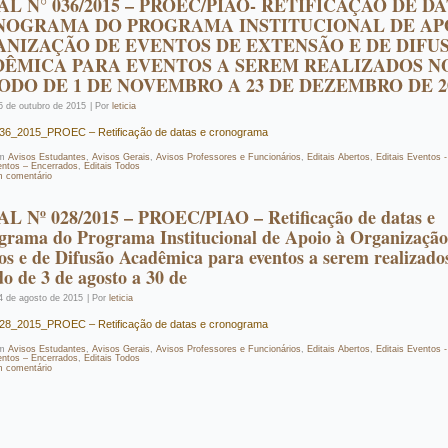
AL N° 036/2015 – PROEC/PIAO- RETIFICAÇÃO DE DA
NOGRAMA DO PROGRAMA INSTITUCIONAL DE AP
NIZAÇÃO DE EVENTOS DE EXTENSÃO E DE DIFU
ÊMICA PARA EVENTOS A SEREM REALIZADOS N
ODO DE 1 DE NOVEMBRO A 23 DE DEZEMBRO DE 2
5 de outubro de 2015
|
Por
leticia
.º 36_2015_PROEC – Retificação de datas e cronograma
m
Avisos Estudantes
,
Avisos Gerais
,
Avisos Professores e Funcionários
,
Editais Abertos
,
Editais Eventos 
entos – Encerrados
,
Editais Todos
m comentário
L Nº 028/2015 – PROEC/PIAO – Retificação de datas e
grama do Programa Institucional de Apoio à Organização
os e de Difusão Acadêmica para eventos a serem realizado
do de 3 de agosto a 30 de
4 de agosto de 2015
|
Por
leticia
.º 28_2015_PROEC – Retificação de datas e cronograma
m
Avisos Estudantes
,
Avisos Gerais
,
Avisos Professores e Funcionários
,
Editais Abertos
,
Editais Eventos 
entos – Encerrados
,
Editais Todos
m comentário