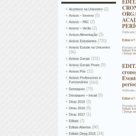
EDIT
CRO
(2)
Acontece na Unicentro
ORGA
(5)
Avisos – Inverno
ACAD
(2)
Avisos – PAC
PERÍ
(2)
Avisos – Verão
Publicado
(3)
Avisos Alimentação
Edital n
(720)
Avisos Estudantes
Avisos Estude na Unicentro
Postado e
Editais Ev
(36)
|
Deixar u
(231)
Avisos Gerais
EDITA
(5)
Avisos Gerais Proen
crono
(11)
Avisos Pós
Event
Avisos Professores e
Funcionários
(344)
perío
(75)
Destaques
Publicado
(6)
Destaques – Inicial
Edital n
(3)
Dirac 2015
Postado e
(6)
Dirac 2016
Editais Ev
|
Deixar u
(1)
Dirac 2017
(7)
Editais
(96)
Editais Abertos
(34)
Editais Dirpg 2015