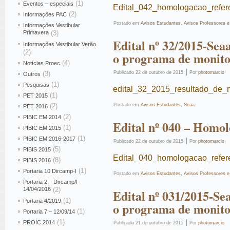
(1)
Eventos – especiais
Edital_042_homologacao_refe
(2)
Informações PAC
Postado em
Avisos Estudantes
,
Avisos Professores e
Informações Vestibular
Primavera
(3)
Edital nº 32/2015-Sea
Informações Vestibular Verão
(2)
o programa de monito
(4)
Notícias Proec
|
(3)
Publicado
22 de outubro de 2015
Por
photomarcio
Outros
(1)
Pesquisas
edital_32_2015_resultado_de_
(1)
PET 2015
(2)
Postado em
Avisos Estudantes
,
Seaa
PET 2016
(2)
PIBIC EM 2014
Edital nº 040 – Homol
(1)
PIBIC EM 2015
(1)
PIBIC EM 2016-2017
|
Publicado
22 de outubro de 2015
Por
photomarcio
(5)
PIBIS 2015
Edital_040_homologacao_refer
(8)
PIBIS 2016
(1)
Portaria 10 Dircamp-I
Postado em
Avisos Estudantes
,
Avisos Professores e
Portaria 2 – Dircamp/I –
14/04/2016
(2)
Edital nº 031/2015-Se
(1)
Portaria 4/2019
o programa de monito
(1)
Portaria 7 – 12/09/14
(1)
|
PROIC 2014
Publicado
21 de outubro de 2015
Por
photomarcio