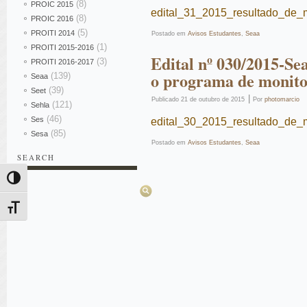
(8)
PROIC 2015
edital_31_2015_resultado_de_
(8)
PROIC 2016
(5)
PROITI 2014
Postado em
Avisos Estudantes
,
Seaa
(1)
PROITI 2015-2016
Edital nº 030/2015-Se
(3)
PROITI 2016-2017
o programa de monito
(139)
Seaa
(39)
Seet
|
Publicado
21 de outubro de 2015
Por
photomarcio
(121)
Sehla
(46)
Ses
edital_30_2015_resultado_de_
(85)
Sesa
Postado em
Avisos Estudantes
,
Seaa
SEARCH
Pesquisar
Alternar alto contraste
Alternar tamanho da fonte