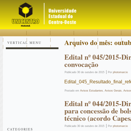
Acessar
Acessar
Mapa
o
a
do
conteúdo
navegação
site
Arquivo do mês:
outub
VERTICAL MENU
Edital nº 045/2015-Dir
convocação
|
Publicado
30 de outubro de 2015
Por
photomarcio
Edital_045_Resultado_final_re
Postado em
Avisos Estudantes
,
Avisos Gerais
,
Aviso
Edital nº 044/2015-Di
para concessão de bol
técnico (acordo Capes
|
Publicado
30 de outubro de 2015
Por
photomarcio
CATEGORIES