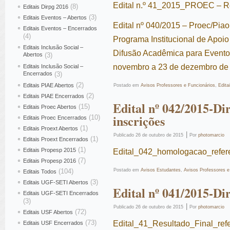
Edital n.º 41_2015_PROEC – Re
(8)
Editais Dirpg 2016
(3)
Editais Eventos – Abertos
Edital nº 040/2015 – Proec/Pia
Editais Eventos – Encerrados
(4)
Programa Institucional de Apoi
Editais Inclusão Social –
Difusão Acadêmica para Eventos
Abertos
(3)
novembro a 23 de dezembro de
Editais Inclusão Social –
Encerrados
(3)
(2)
Editais PIAE Abertos
Postado em
Avisos Professores e Funcionários
,
Edita
(2)
Editais PIAE Encerrados
Edital nº 042/2015-D
(15)
Editais Proec Abertos
inscrições
(10)
Editais Proec Encerrados
(1)
Editais Proext Abertos
|
Publicado
26 de outubro de 2015
Por
photomarcio
(1)
Editais Proext Encerrados
(1)
Editais Propesp 2015
Edital_042_homologacao_refe
(7)
Editais Propesp 2016
(104)
Postado em
Avisos Estudantes
,
Avisos Professores e
Editais Todos
(3)
Editais UGF-SETI Abertos
Edital nº 041/2015-Dir
Editais UGF-SETI Encerrados
(3)
|
Publicado
26 de outubro de 2015
Por
photomarcio
(72)
Editais USF Abertos
(73)
Edital_41_Resultado_Final_re
Editais USF Encerrados