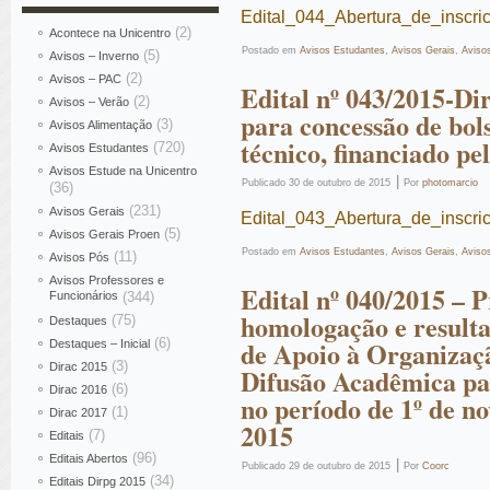
Edital_044_Abertura_de_inscri
(2)
Acontece na Unicentro
Postado em
Avisos Estudantes
,
Avisos Gerais
,
Aviso
(5)
Avisos – Inverno
(2)
Avisos – PAC
Edital nº 043/2015-Di
(2)
Avisos – Verão
para concessão de bol
(3)
Avisos Alimentação
técnico, financiado p
(720)
Avisos Estudantes
Avisos Estude na Unicentro
|
Publicado
30 de outubro de 2015
Por
photomarcio
(36)
(231)
Avisos Gerais
Edital_043_Abertura_de_inscri
(5)
Avisos Gerais Proen
Postado em
Avisos Estudantes
,
Avisos Gerais
,
Aviso
(11)
Avisos Pós
Avisos Professores e
Edital nº 040/2015 – P
Funcionários
(344)
homologação e resulta
(75)
Destaques
(6)
de Apoio à Organizaçã
Destaques – Inicial
(3)
Dirac 2015
Difusão Acadêmica pa
(6)
Dirac 2016
no período de 1º de n
(1)
Dirac 2017
2015
(7)
Editais
(96)
Editais Abertos
|
Publicado
29 de outubro de 2015
Por
Coorc
(34)
Editais Dirpg 2015