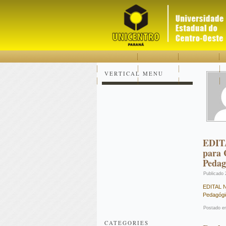
Acessar
Acessar
Mapa
o
a
do
conteúdo
navegação
site
VERTICAL MENU
EDITA
para 
Pedag
Publicado
EDITAL N
Pedagógi
Postado e
CATEGORIES