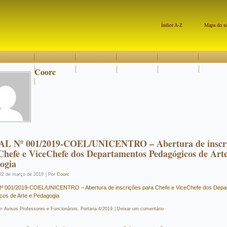
Índice A-Z
Mapa do si
Coorc
L Nº 001/2019-COEL/UNICENTRO – Abertura de inscri
Chefe e ViceChefe dos Departamentos Pedagógicos de Arte
ogia
22 de março de 2019
|
Por
Coorc
º 001/2019-COEL/UNICENTRO – Abertura de inscrições para Chefe e ViceChefe dos Depa
cos de Arte e Pedagogia
m
Avisos Professores e Funcionários
,
Portaria 4/2019
|
Deixar um comentário