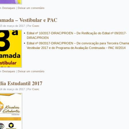
m
Destaques
|
Deixar um comentário
amada – Vestibular e PAC
15 de março de 2017
|
Por
Coorc
Edital nº 10/2017-DIRAC/PROEN – De Retificação do Edital nº 09/2017-
DIRAC/PROEN
Edital nº 09/2017-DIRAC/PROEN – De convocação para Terceira Cham
Vestibular 2017 e do Programa de Avaliação Continuada – PAC III/2014
m
Destaques
|
Deixar um comentário
ia Estudantil 2017
14 de março de 2017
|
Por
Coorc