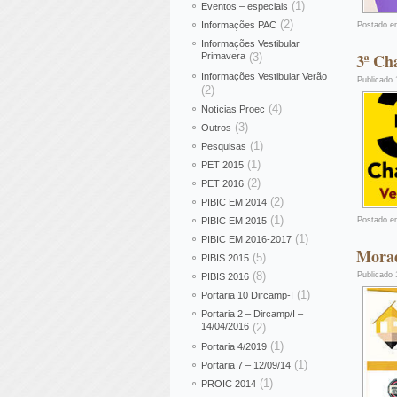
(1)
Eventos – especiais
(2)
Informações PAC
Postado e
Informações Vestibular
3ª Ch
Primavera
(3)
Informações Vestibular Verão
Publicado
(2)
(4)
Notícias Proec
(3)
Outros
(1)
Pesquisas
(1)
PET 2015
(2)
PET 2016
(2)
PIBIC EM 2014
(1)
PIBIC EM 2015
Postado e
(1)
PIBIC EM 2016-2017
Morad
(5)
PIBIS 2015
(8)
Publicado
PIBIS 2016
(1)
Portaria 10 Dircamp-I
Portaria 2 – Dircamp/I –
14/04/2016
(2)
(1)
Portaria 4/2019
(1)
Portaria 7 – 12/09/14
(1)
PROIC 2014