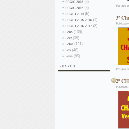
(8)
PROIC 2015
Postado e
(8)
PROIC 2016
(5)
PROITI 2014
3ª Ch
(1)
PROITI 2015-2016
Publicado
(3)
PROITI 2016-2017
(139)
Seaa
(39)
Seet
(121)
Sehla
(46)
Ses
(85)
Sesa
SEARCH
Postado e
Pesquisar
2ª C
Publicado