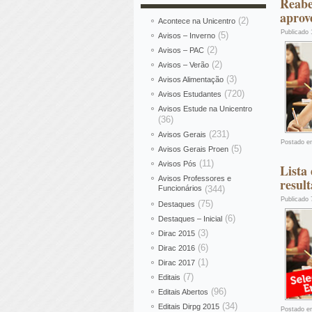
Reabe
aprov
(2)
Acontece na Unicentro
Publicado
(5)
Avisos – Inverno
(2)
Avisos – PAC
(2)
Avisos – Verão
(3)
Avisos Alimentação
(720)
Avisos Estudantes
Avisos Estude na Unicentro
(36)
(231)
Avisos Gerais
Postado e
(5)
Avisos Gerais Proen
(11)
Avisos Pós
Lista
Avisos Professores e
resul
Funcionários
(344)
Publicado
(75)
Destaques
(6)
Destaques – Inicial
(3)
Dirac 2015
(6)
Dirac 2016
(1)
Dirac 2017
(7)
Editais
(96)
Editais Abertos
(34)
Editais Dirpg 2015
Postado e