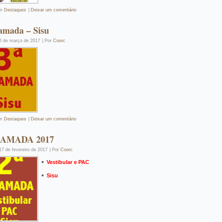
m
Destaques
|
Deixar um comentário
amada – Sisu
6 de março de 2017
|
Por
Coorc
m
Destaques
|
Deixar um comentário
HAMADA 2017
17 de fevereiro de 2017
|
Por
Coorc
Vestibular e PAC
Sisu