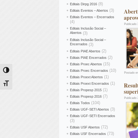
(8)
Editais Dirpg 2016
Abert
(3)
Editais Eventos – Abertos
aprov
Editais Eventos – Encerrados
(4)
Publicado
Editais Inclusão Social –
Abertos
(3)
Editais Inclusão Social –
Encerrados
(3)
(2)
Editais PIAE Abertos
(2)
Editais PIAE Encerrados
(15)
Editais Proec Abertos
(10)
Editais Proec Encerrados
Alternar alto contraste
Postado e
(1)
Editais Proext Abertos
(1)
Resul
Editais Proext Encerrados
Alternar tamanho da fonte
(1)
super
Editais Propesp 2015
(7)
Editais Propesp 2016
Publicado
(104)
Editais Todos
(3)
Editais UGF-SETI Abertos
Editais UGF-SETI Encerrados
(3)
(72)
Editais USF Abertos
(73)
Editais USF Encerrados