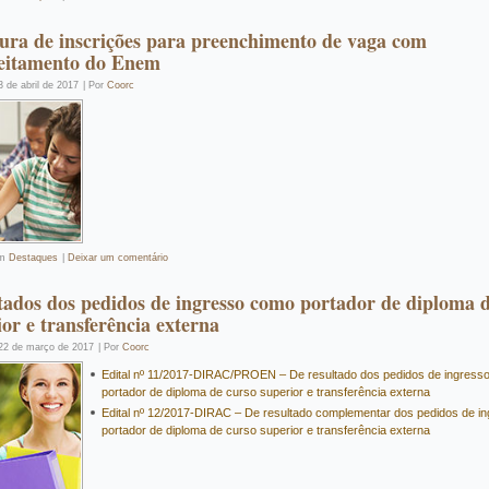
ura de inscrições para preenchimento de vaga com
eitamento do Enem
3 de abril de 2017
|
Por
Coorc
m
Destaques
|
Deixar um comentário
tados dos pedidos de ingresso como portador de diploma 
ior e transferência externa
22 de março de 2017
|
Por
Coorc
Edital nº 11/2017-DIRAC/PROEN – De resultado dos pedidos de ingress
portador de diploma de curso superior e transferência externa
Edital nº 12/2017-DIRAC – De resultado complementar dos pedidos de i
portador de diploma de curso superior e transferência externa