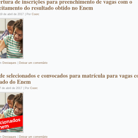
rtura de inscrições para preenchimento de vagas com o
eitamento do resultado obtido no Enem
19 de abril de 2017
|
Por
Coorc
m
Destaques
|
Deixar um comentário
 de selecionados e convocados para matrícula para vagas 
tado do Enem
7 de abril de 2017
|
Por
Coorc
m
Destaques
|
Deixar um comentário