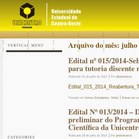
Acessar
Acessar
Mapa
o
a
do
conteúdo
navegação
site
Arquivo do mês:
julho
VERTICAL MENU
Edital nº 015/2014-Se
para tutoria discente
|
Publicado
31 de julho de 2014
Por
photomarcio
Edital_015_2014_Reabertura_
|
Postado em
Avisos Estudantes
,
Sehla
Deixar um c
Edital Nº 013/2014 – D
preliminar do Program
Científica da Unicentr
|
Publicado
29 de julho de 2014
Por
photomarcio
CATEGORIES