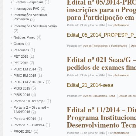
Edital nº 05/2014-PR
(1)
Eventos – especiais
inscrições para o Pro
(2)
Informações PAC
para Participação em 
Informações Vestibular
Primavera
(3)
|
Publicado
21 de julho de 2014
Por
photomarcio
Informações Vestibular Verão
(2)
Edital_05_2014_PROPESP_P_
(4)
Notícias Proec
(3)
Outros
|
Postado em
Avisos Professores e Funcionários
Dei
(1)
Pesquisas
(1)
Edital nº 021 Seaa/G 
PET 2015
(2)
PET 2016
pedidos de exames fin
(2)
PIBIC EM 2014
|
(1)
PIBIC EM 2015
Publicado
21 de julho de 2014
Por
photomarcio
(1)
PIBIC EM 2016-2017
Edital_21_2014-seaa
(5)
PIBIS 2015
(8)
PIBIS 2016
|
Postado em
Avisos Estudantes
,
Seaa
Deixar um co
(1)
Portaria 10 Dircamp-I
Edital nº 11/2014 – D
Portaria 2 – Dircamp/I –
14/04/2016
(2)
Programa Instituciona
(1)
Portaria 4/2019
Desenvolvimento Tecn
(1)
Portaria 7 – 12/09/14
(1)
PROIC 2014
|
Publicado
10 de julho de 2014
Por
photomarcio