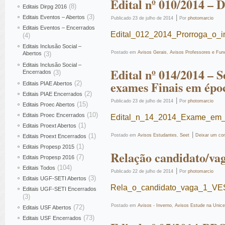
Edital nº 010/2014 – D
(8)
Editais Dirpg 2016
(3)
|
Editais Eventos – Abertos
Publicado
23 de julho de 2014
Por
photomarcio
Editais Eventos – Encerrados
Edital_012_2014_Prorroga_o_
(4)
Editais Inclusão Social –
Postado em
Avisos Gerais
,
Avisos Professores e Func
Abertos
(3)
Editais Inclusão Social –
Edital nº 014/2014 – 
Encerrados
(3)
exames Finais em époc
(2)
Editais PIAE Abertos
(2)
Editais PIAE Encerrados
|
Publicado
23 de julho de 2014
Por
photomarcio
(15)
Editais Proec Abertos
(10)
Editais Proec Encerrados
Edital_n_14_2014_Exame_em
(1)
Editais Proext Abertos
|
(1)
Postado em
Avisos Estudantes
,
Seet
Deixar um co
Editais Proext Encerrados
(1)
Editais Propesp 2015
Relação candidato/vag
(7)
Editais Propesp 2016
(104)
Editais Todos
|
Publicado
22 de julho de 2014
Por
photomarcio
(3)
Editais UGF-SETI Abertos
Rela_o_candidato_vaga_1_V
Editais UGF-SETI Encerrados
(3)
Postado em
Avisos - Inverno
,
Avisos Estude na Unice
(72)
Editais USF Abertos
(73)
Editais USF Encerrados