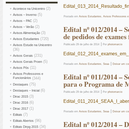
Edital_013_2014_Resultado_f
(2)
Acontece na Unicentro
(5)
Avisos – Inverno
Postado em
Avisos Estudantes
,
Avisos Professores e
(2)
Avisos – PAC
Edital nº 012/2014 – S
(2)
Avisos – Verão
(3)
Avisos Alimentação
de pedidos de exames 
(720)
Avisos Estudantes
|
Publicado
29 de julho de 2014
Por
photomarcio
Avisos Estude na Unicentro
(36)
Edital_012_2014_exames_em_
(231)
Avisos Gerais
(5)
Avisos Gerais Proen
|
Postado em
Avisos Estudantes
,
Seaa
Deixar um co
(11)
Avisos Pós
Edital nº 011/2014 – S
Avisos Professores e
Funcionários
(344)
para o Programa de M
(75)
Destaques
(6)
Destaques – Inicial
|
Publicado
29 de julho de 2014
Por
photomarcio
(3)
Dirac 2015
Edital_011_2014_SEAA_I_aber
(6)
Dirac 2016
(1)
Dirac 2017
|
Postado em
Avisos Estudantes
,
Seaa
Deixar um co
(7)
Editais
(96)
Editais Abertos
Edital nº 012/2014 – 
(34)
Editais Dirpg 2015