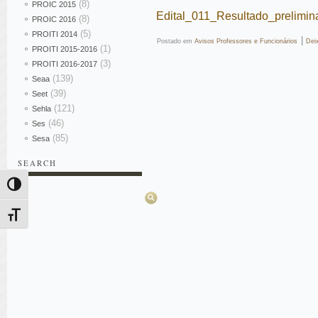
(8)
PROIC 2015
Edital_011_Resultado_prelimi
(8)
PROIC 2016
(5)
PROITI 2014
|
Postado em
Avisos Professores e Funcionários
Dei
(1)
PROITI 2015-2016
(3)
PROITI 2016-2017
(139)
Seaa
(39)
Seet
(121)
Sehla
(46)
Ses
(85)
Sesa
SEARCH
Pesquisar
Alternar alto contraste
Alternar tamanho da fonte