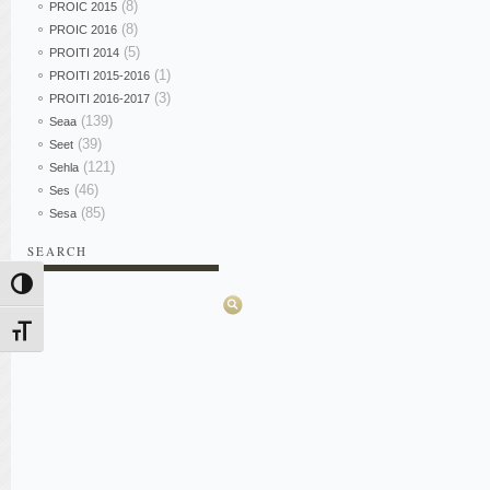
(8)
PROIC 2015
(8)
PROIC 2016
(5)
PROITI 2014
(1)
PROITI 2015-2016
(3)
PROITI 2016-2017
(139)
Seaa
(39)
Seet
(121)
Sehla
(46)
Ses
(85)
Sesa
SEARCH
Pesquisar
Alternar alto contraste
Alternar tamanho da fonte