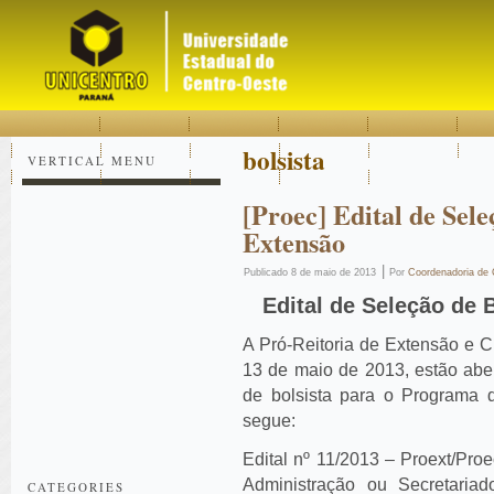
Acessar
Acessar
Mapa
o
a
do
conteúdo
navegação
site
bolsista
VERTICAL MENU
[Proec] Edital de Sele
Extensão
|
Publicado
8 de maio de 2013
Por
Coordenadoria de
Edital de Seleção de 
A Pró-Reitoria de Extensão e C
13 de maio de 2013, estão aber
de bolsista para o Programa d
segue:
Edital nº 11/2013 – Proext/Pro
Administração ou Secretariad
CATEGORIES