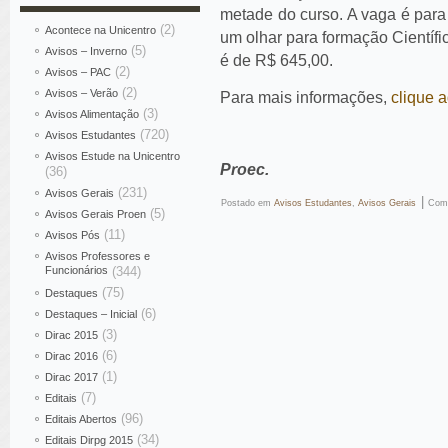
metade do curso. A vaga é para 
(2)
Acontece na Unicentro
um olhar para formação Científi
(5)
Avisos – Inverno
é de R$ 645,00.
(2)
Avisos – PAC
(2)
Avisos – Verão
Para mais informações,
clique a
(3)
Avisos Alimentação
(720)
Avisos Estudantes
Avisos Estude na Unicentro
Proec.
(36)
(231)
Avisos Gerais
|
Postado em
Avisos Estudantes
,
Avisos Gerais
Com
(5)
Avisos Gerais Proen
(11)
Avisos Pós
Avisos Professores e
Funcionários
(344)
(75)
Destaques
(6)
Destaques – Inicial
(3)
Dirac 2015
(6)
Dirac 2016
(1)
Dirac 2017
(7)
Editais
(96)
Editais Abertos
(34)
Editais Dirpg 2015