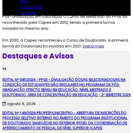
Atas
Publicações
Programa de
Contato
Pós-Graduação em Educação
O Curso de Mestrado do PPGE foi
reconhecido pela Capes em 2012, tendo a primeira turma
iniciada no mesmo ano.
Em 2020, a Capes reconheceu o Curso de Doutorado. A primeira
turma do Doutorado foi iniciada em 2021.
Saiba mais
Destaques e Avisos
h6
EDITAL Nº 045/2026 – PPGE – DIVULGAÇÃO DOS/AS SELECIONADOS/AS NA
CONDIÇÃO DE ESTUDANTES NÃO REGULARES NO PROGRAMA DE PÓS-
GRADUAÇÃO STRICTO SENSU EM EDUCAÇÃO, NÍVEL MESTRADO E
DOUTORADO, ÁREA DE CONCENTRAÇÃO EM EDUCAÇÃO – 2º SEMESTRE 2026
agosto 6, 2026
EDITAL Nº 149/2026-PROPESP/UNICENTRO – ABERTURA DE INSCRIÇÕES DO
PROCESSO SELETIVO INTERNO NO ÂMBITO DO PROGRAMA INSTITUCIONAL
DE DOUTORADO SANDUÍCHE NO EXTERIOR (PDSE), DA COORDENAÇÃO DE
APERFEIÇOAMENTO DE PESSOAL DE NÍVEL SUPERIOR (CAPES)