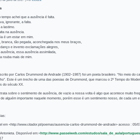
5 de julho de 2017
|
Por
esouza
a
 tempo achei que a ausência é falta.
va, ignorante, a falta.
a lastimo.
lta na ausência.
ia é um estar em mim.
a, branca, tão pegada, aconchegada nos meus braços,
e danço e invento exclamações alegres,
 ausência, essa ausência assimilada,
a rouba mais de mim.
crito por Carlos Drummond de Andrade (1902–1987) foi um poeta brasileiro. “No meio do ca
ho”. Este é um trecho de uma das poesias de Drummond, que marcou o 2º Tempo do Modern
os do século XX.
trata sobre o sentimento de ausência, de vazio a nossa volta é algo que acontece muito fre
ta de alguém importante naquele momento, porém esse é um sentimento nosso, de cada um e q
ias:
el em <http://www.citador.pt/poemas/ausencia-carlos-drummond-de-andrade> acesso : 05/0
ntonieta. Disponível em:<
http://www.passeiweb.com/estudos/sala_de_aula/portugu
17