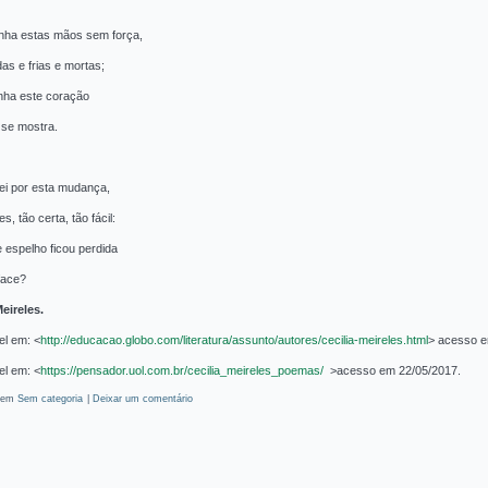
inha estas mãos sem força,
as e frias e mortas;
inha este coração
se mostra.
ei por esta mudança,
s, tão certa, tão fácil:
 espelho ficou perdida
face?
eireles.
el em: <
http://educacao.globo.com/literatura/assunto/autores/cecilia-meireles.html
> acesso e
el em: <
https://pensador.uol.com.br/cecilia_meireles_poemas/
>acesso em 22/05/2017.
 em
Sem categoria
|
Deixar um comentário