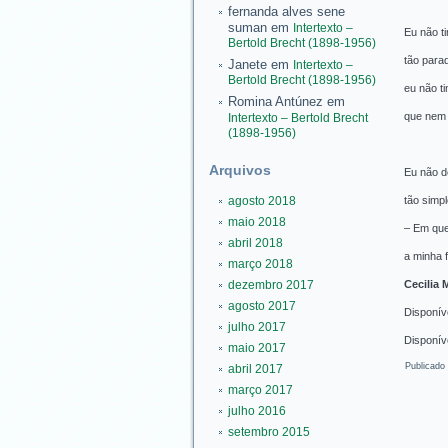
fernanda alves sene
suman
em
Intertexto –
Eu não t
Bertold Brecht (1898-1956)
tão parad
Janete
em
Intertexto –
Bertold Brecht (1898-1956)
eu não t
Romina Antúnez
em
que nem 
Intertexto – Bertold Brecht
(1898-1956)
Arquivos
Eu não d
agosto 2018
tão simple
maio 2018
– Em que
abril 2018
a minha 
março 2018
dezembro 2017
Cecilia M
agosto 2017
Disponív
julho 2017
Disponív
maio 2017
Publicado
abril 2017
março 2017
julho 2016
setembro 2015