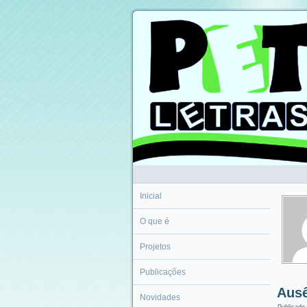
Inicial
O que é
Projetos
Publicações
Ausê
Novidades