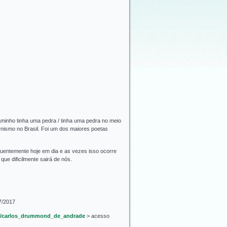
minho tinha uma pedra / tinha uma pedra no meio
ismo no Brasil. Foi um dos maiores poetas
quentemente hoje em dia e as vezes isso ocorre
ue dificilmente sairá de nós.
7/2017
es/carlos_drummond_de_andrade
> acesso