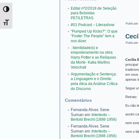
Edital nº2/2018 de Seleção
Alternar alto contraste
para Bolsistas
PET/LETRAS
Alternar tamanho da fonte
Publicado
#01 Podcast – Literashow
“Pumped Up Kicks?”: O que
Cecí
“Foster The People” tem a
nos dizer.
Publicado
: Identidade(s) e
empoderamento na obra
Harry Potter e as Relíquias
Cecília 
da Morte- Katia Martins
principal
Volochati
tradicio
Argumentação e Sentença:
em seus 
a Linguagem e o Direito
apenas tr
pela ótica da Análise Crítica
Segue um
do Discurso
Retrato
Comentários
Eu não ti
Fernanda Alves Sene
Suman
em
assim ca
Intertexto –
Bertold Brecht (1898-1956)
nem este
Fernanda Alves Sene
Suman
em
Intertexto –
nem o lá
Bertold Brecht (1898-1956)