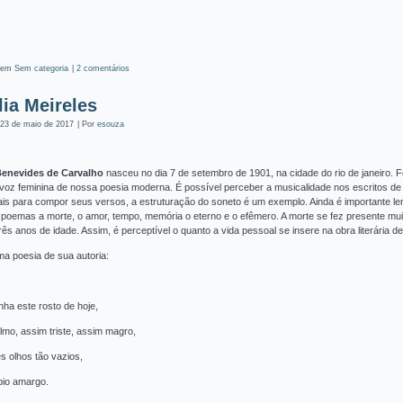
 em
Sem categoria
|
2 comentários
lia Meireles
23 de maio de 2017
|
Por
esouza
Benevides de Carvalho
nasceu no dia 7 de setembro de 1901, na cidade do rio de janeiro. Foi
 voz feminina de nossa poesia moderna. É possível perceber a musicalidade nos escritos de Cecí
nais para compor seus versos, a estruturação do soneto é um exemplo. Ainda é importante 
poemas a morte, o amor, tempo, memória o eterno e o efêmero. A morte se fez presente mui
ês anos de idade. Assim, é perceptível o quanto a vida pessoal se insere na obra literária de
a poesia de sua autoria:
nha este rosto de hoje,
lmo, assim triste, assim magro,
s olhos tão vazios,
bio amargo.