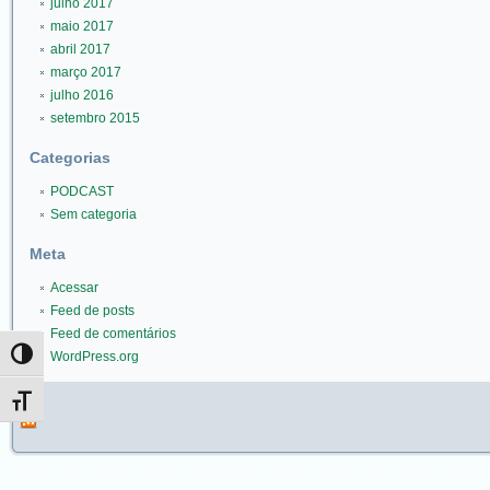
julho 2017
maio 2017
abril 2017
março 2017
julho 2016
setembro 2015
Categorias
PODCAST
Sem categoria
Meta
Acessar
Feed de posts
Feed de comentários
WordPress.org
Alternar alto contraste
Alternar tamanho da fonte