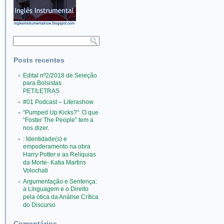
Pesquisar
Posts recentes
Edital nº2/2018 de Seleção
para Bolsistas
PET/LETRAS
#01 Podcast – Literashow
“Pumped Up Kicks?”: O que
“Foster The People” tem a
nos dizer.
: Identidade(s) e
empoderamento na obra
Harry Potter e as Relíquias
da Morte- Katia Martins
Volochati
Argumentação e Sentença:
a Linguagem e o Direito
pela ótica da Análise Crítica
do Discurso
Comentários