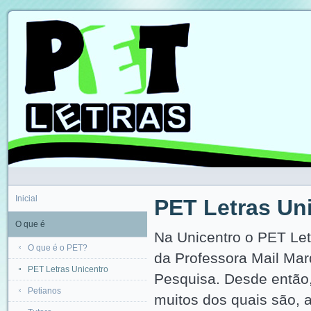
Inicial
PET Letras Un
O que é
Na Unicentro o PET Letr
O que é o PET?
da Professora Mail Ma
PET Letras Unicentro
Pesquisa. Desde então, 
Petianos
muitos dos quais são, a