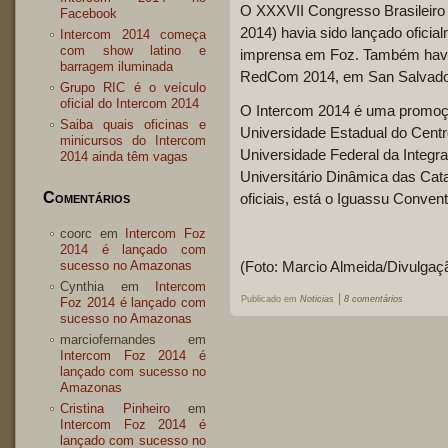
O XXXVII Congresso Brasileiro
Facebook
2014) havia sido lançado ofici
Intercom 2014 começa
com show latino e
imprensa em Foz. Também havia
barragem iluminada
RedCom 2014, em San Salvador 
Grupo RIC é o veículo
oficial do Intercom 2014
O Intercom 2014 é uma promoçã
Saiba quais oficinas e
Universidade Estadual do Centr
minicursos do Intercom
Universidade Federal da Integr
2014 ainda têm vagas
Universitário Dinâmica das Cat
Comentários
oficiais, está o Iguassu Conven
coorc
em
Intercom Foz
2014 é lançado com
sucesso no Amazonas
(Foto: Marcio Almeida/Divulgaç
Cynthia
em
Intercom
|
Publicado em
Noticias
8 comentários
Foz 2014 é lançado com
sucesso no Amazonas
marciofernandes
em
Intercom Foz 2014 é
lançado com sucesso no
Amazonas
Cristina Pinheiro
em
Intercom Foz 2014 é
lançado com sucesso no