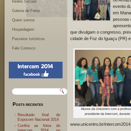
Redes Sociais
evento du
Galeria de Fotos
em Manau
pessoas d
Quem somos
apresenta
Hospedagem
que divulgam o congresso, prev
cidade de Foz do Iguaçu (PR) e 
Passeios turísticos
Fale Conosco
Pesquisar
Posts recentes
Alunos da Unicentro com a profess
presidente da Intercom, durant
Resultado final do
Expocom Nacional 2014
www.unicentro.br/intercom2014
Confira as fotos do
Intercom 2014 no