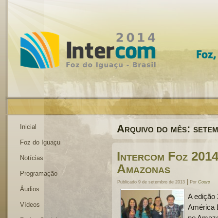
Arquivo do mês:
sete
Inicial
Foz do Iguaçu
Intercom Foz 2014
Notícias
Amazonas
Programação
|
Publicado
9 de setembro de 2013
Por
Coorc
Áudios
A edição
Vídeos
América L
no Amazo