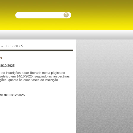
Pesquisar
 – 191/2025
es
28/10/2025
k de inscrições a ser liberado nesta página do
 seletivo em 14/10/2025, seguindo as respectivas
uções, quanto às duas fases de inscrição.
tir de 02/12/2025