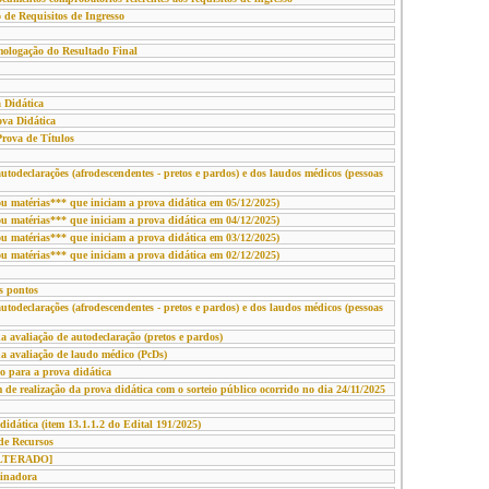
 de Requisitos de Ingresso
gação do Resultado Final
 Didática
ova Didática
Prova de Títulos
declarações (afrodescendentes - pretos e pardos) e dos laudos médicos (pessoas
u matérias*** que iniciam a prova didática em 05/12/2025)
u matérias*** que iniciam a prova didática em 04/12/2025)
u matérias*** que iniciam a prova didática em 03/12/2025)
u matérias*** que iniciam a prova didática em 02/12/2025)
s pontos
declarações (afrodescendentes - pretos e pardos) e dos laudos médicos (pessoas
a avaliação de autodeclaração (pretos e pardos)
da avaliação de laudo médico (PcDs)
o para a prova didática
 de realização da prova didática com o sorteio público ocorrido no dia 24/11/2025
idática (item 13.1.1.2 do Edital 191/2025)
de Recursos
[ALTERADO]
inadora