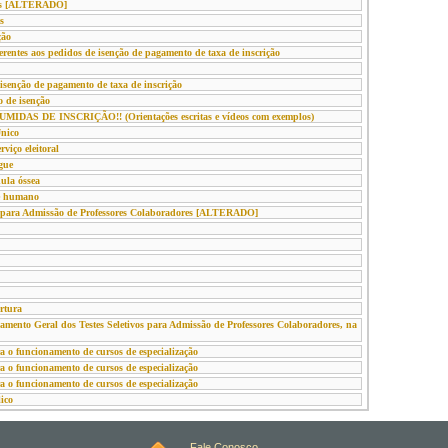
ões [ALTERADO]
s
ção
rentes aos pedidos de isenção de pagamento de taxa de inscrição
senção de pagamento de taxa de inscrição
o de isenção
 DE INSCRIÇÃO!! (Orientações escritas e vídeos com exemplos)
Único
viço eleitoral
gue
ula óssea
te humano
vo para Admissão de Professores Colaboradores [ALTERADO]
rtura
nto Geral dos Testes Seletivos para Admissão de Professores Colaboradores, na
funcionamento de cursos de especialização
funcionamento de cursos de especialização
funcionamento de cursos de especialização
ico
Fale Conosco