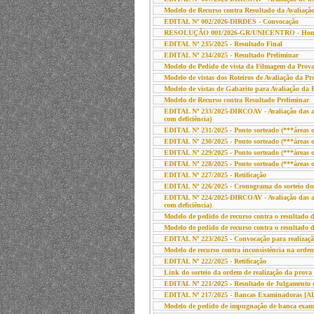
Modelo de Recurso contra Resultado da Avaliação
EDITAL Nº 002/2026-DIRDES - Convocação
RESOLUÇÃO 001/2026-GR/UNICENTRO - Homolo
EDITAL Nº 235/2025 - Resultado Final
EDITAL Nº 234/2025 - Resultado Preliminar
Modelo de Pedido de vista da Filmagem da Prova
Modelo de vistas dos Roteiros de Avaliação da Pr
Modelo de vistas de Gabarito para Avaliação da 
Modelo de Recurso contra Resultado Preliminar
EDITAL Nº 233/2025-DIRCOAV - Avaliação das auto
com deficiência)
EDITAL Nº 231/2025 - Ponto sorteado (***áreas o
EDITAL Nº 230/2025 - Ponto sorteado (***áreas o
EDITAL Nº 229/2025 - Ponto sorteado (***áreas o
EDITAL Nº 228/2025 - Ponto sorteado (***áreas o
EDITAL Nº 227/2025 - Retificação
EDITAL Nº 226/2025 - Cronograma do sorteio do
EDITAL Nº 224/2025-DIRCOAV - Avaliação das auto
com deficiência)
Modelo de pedido de recurso contra o resultado d
Modelo de pedido de recurso contra o resultado 
EDITAL Nº 223/2025 - Convocação para realizaçã
Modelo de recurso contra inconsistência na ordem
EDITAL Nº 222/2025 - Retificação
Link do sorteio da ordem de realização da prova d
EDITAL Nº 221/2025 - Resultado de Julgamento 
EDITAL Nº 217/2025 - Bancas Examinadoras 
Modelo de pedido de impugnação de banca exam