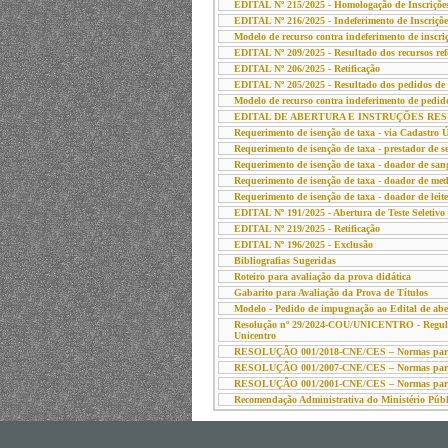
EDITAL Nº 215/2025 - Homologação de Inscriç
EDITAL Nº 216/2025 - Indeferimento de Inscriçõe
Modelo de recurso contra indeferimento de inscri
EDITAL Nº 209/2025 - Resultado dos recursos refe
EDITAL Nº 206/2025 - Retificação
EDITAL Nº 205/2025 - Resultado dos pedidos de i
Modelo de recurso contra indeferimento de pedid
EDITAL DE ABERTURA E INSTRUÇÕES RESUMIDAS
Requerimento de isenção de taxa - via Cadastro 
Requerimento de isenção de taxa - prestador de ser
Requerimento de isenção de taxa - doador de san
Requerimento de isenção de taxa - doador de med
Requerimento de isenção de taxa - doador de lei
EDITAL Nº 191/2025 - Abertura de Teste Seleti
EDITAL Nº 219/2025 - Retificação
EDITAL Nº 196/2025 - Exclusão
Bibliografias Sugeridas
Roteiro para avaliação da prova didática
Gabarito para Avaliação da Prova de Títulos
Modelo - Pedido de impugnação ao Edital de abe
Resolução nº 29/2024-COU/UNICENTRO - Regulame
Unicentro
RESOLUÇÃO 001/2018-CNE/CES – Normas para o 
RESOLUÇÃO 001/2007-CNE/CES – Normas para o 
RESOLUÇÃO 001/2001-CNE/CES – Normas para o 
Recomendação Administrativa do Ministério Públ