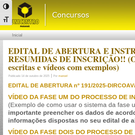
Alternar alto contraste
Alternar tamanho da fonte
Inicial
EDITAL DE ABERTURA E INST
RESUMIDAS DE INSCRIÇÃO!! (Or
escritas e vídeos com exemplos)
|
Publicado
14 de outubro de 2025
Por
manoel
EDITAL DE ABERTURA nº 191
/2025
-DIRCOAV
VÍDEO DA FASE UM DO PROCESSO DE I
(Exemplo de como usar o sistema da fase 
importante preencher os dados de acord
informações dispostas no seu edital de a
VÍDEO DA FASE DOIS DO PROCESSO DE