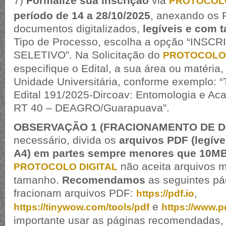
7)
Formalize sua inscrição
via
PROTOCOLO
período de 14 a 28/10/2025
, anexando os
documentos digitalizados,
legíveis e com 
Tipo de Processo, escolha a opção “INS
SELETIVO”. Na Solicitação do
PROTOCOLO 
especifique o Edital, a sua área ou matéria
Unidade Universitária, conforme exemplo: “
Edital 191/2025-Dircoav: Entomologia e Aca
RT 40 – DEAGRO/Guarapuava”.
OBSERVAÇÃO 1 (FRACIONAMENTO DE 
necessário, divida os
arquivos PDF (legív
A4) em partes sempre menores que 10M
não aceita arquivos m
PROTOCOLO DIGITAL
tamanho.
Recomendamos
as seguintes pá
fracionam arquivos PDF:
,
https://pdf.io
e
https://tinywow.com/tools/pdf
https://www.p
importante usar as páginas recomendadas, 