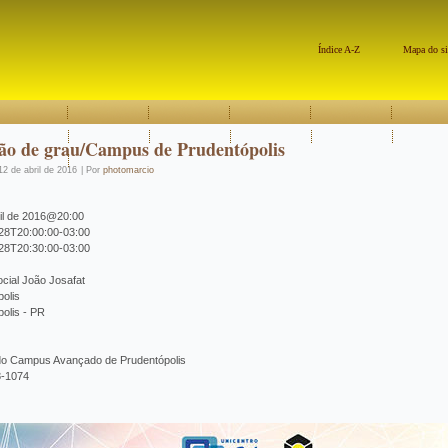
Índice A-Z
Mapa do si
ão de grau/Campus de Prudentópolis
12 de abril de 2016
|
Por
photomarcio
ril de 2016@20:00
28T20:00:00-03:00
28T20:30:00-03:00
cial João Josafat
olis
olis - PR
do Campus Avançado de Prudentópolis
8-1074