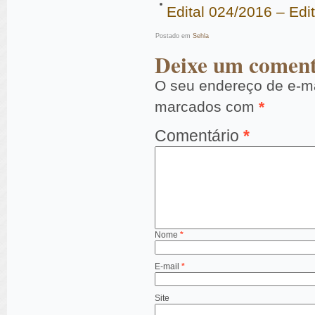
Edital 024/2016 – Edi
Postado em
Sehla
Deixe um coment
O seu endereço de e-ma
marcados com
*
Comentário
*
Nome
*
E-mail
*
Site