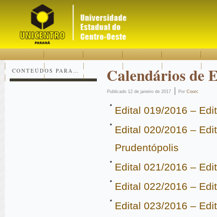
Acessar
Acessar
Mapa
o
a
do
conteúdo
navegação
site
Calendários de E
CONTEÚDOS PARA…
|
Publicado
12 de janeiro de 2017
Por
Coorc
Edital 019/2016 – Edi
Edital 020/2016 – Ed
Prudentópolis
Edital 021/2016 – Edi
Edital 022/2016 – Edi
Edital 023/2016 – Edi