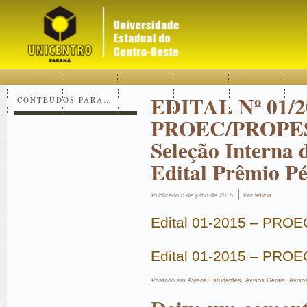
Acessar
Acessar
Mapa
o
a
do
conteúdo
navegação
site
EDITAL Nº 01/2
CONTEÚDOS PARA…
PROEC/PROPES
Seleção Interna 
Edital Prêmio P
|
Publicado
8 de julho de 2015
Por
leticia
Edital 01-2015 – PROE
Edital 01-2015 – PRO
Postado em
Avisos Estudantes
,
Avisos Gerais
,
Aviso