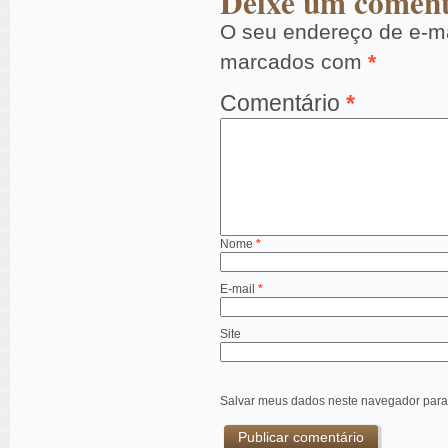
Deixe um coment
O seu endereço de e-ma
marcados com
*
Comentário
*
Nome
*
E-mail
*
Site
Salvar meus dados neste navegador para