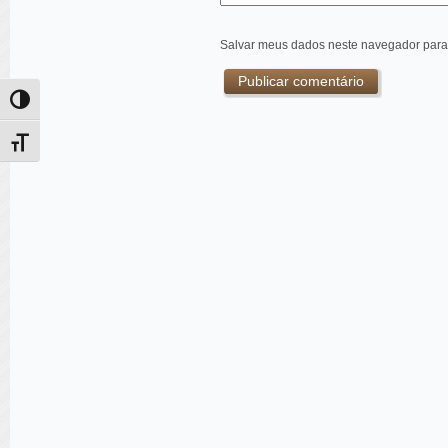
Salvar meus dados neste navegador para
Alternar alto contraste
Alternar tamanho da fonte