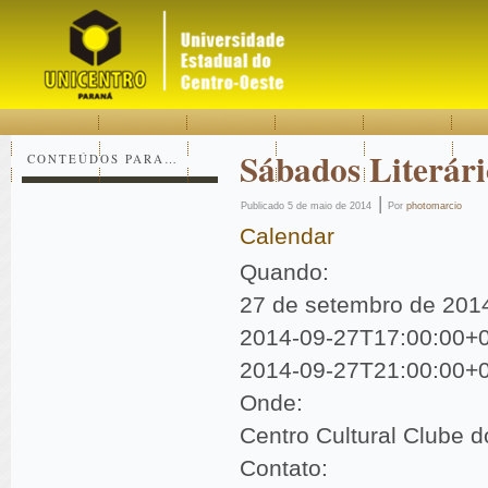
Acessar
Acessar
Mapa
o
a
do
conteúdo
navegação
site
Sábados Literári
CONTEÚDOS PARA…
|
Publicado
5 de maio de 2014
Por
photomarcio
Calendar
Quando:
27 de setembro de 201
2014-09-27T17:00:00+
2014-09-27T21:00:00+
Onde:
Centro Cultural Clube d
Contato: