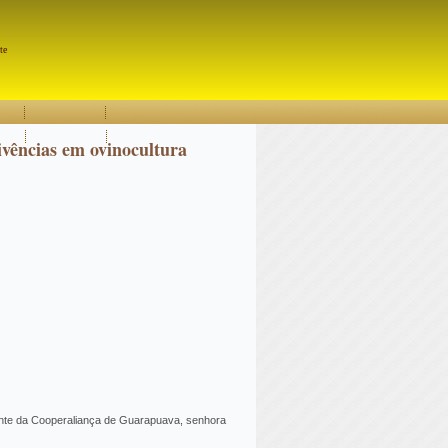
Pesquisar
te
vivências em ovinocultura
OK
dente da Cooperaliança de Guarapuava, senhora