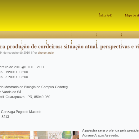
Índice A-Z
Mapa do si
tra produção de cordeiros: situação atual, perspectivas e 
24 de fevereiro de 2016
|
Por
photomarcio
vereiro de 2016@19:00 – 21:00
25T19:00:00-03:00
25T21:00:00-03:00
Esta página não carregou o Google Maps
corretamente.
o do Mestrado de Biologia no Campus Cedeteg
o Varela de Sá
Carli, Guarapuava - PR, 85040-080
Você é o proprietário deste site?
iz Gonzaga Pego de Macedo
9-8213
A palestra será proferida pela presi
Adriane Araújo Azevedo.