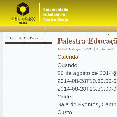
Acessar
Acessar
Mapa
o
a
do
conteúdo
navegação
site
Palestra Educaçã
CONTEÚDOS PARA…
|
Publicado
14 de agosto de 2014
Por
photomarcio
Calendar
Quando:
28 de agosto de 2014@
2014-08-28T19:30:00-0
2014-08-28T23:30:00-0
Onde:
Sala de Eventos, Camp
Custo