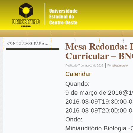
Acessar
Acessar
Mapa
o
a
do
conteúdo
navegação
site
Mesa Redonda: 
CONTEÚDOS PARA…
Curricular – B
|
Publicado
7 de março de 2016
Por
photomarcio
Calendar
Quando:
9 de março de 2016@1
Es
2016-03-09T19:30:00-0
co
2016-03-09T20:00:00-0
Voc
Onde:
Miniauditório Biologia 