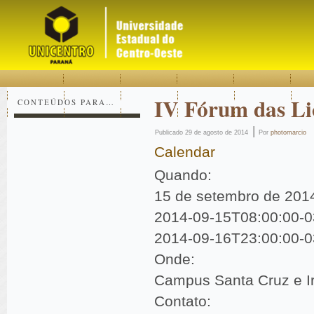
Acessar
Acessar
Mapa
o
a
do
conteúdo
navegação
site
IV Fórum das Li
CONTEÚDOS PARA…
|
Publicado
29 de agosto de 2014
Por
photomarcio
Calendar
Quando:
15 de setembro de 20
2014-09-15T08:00:00-0
2014-09-16T23:00:00-0
Onde:
Campus Santa Cruz e Ir
Contato: