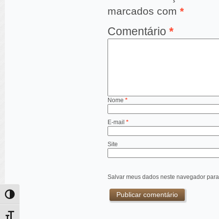
marcados com
*
Comentário
*
Nome
*
E-mail
*
Site
Salvar meus dados neste navegador para
Alternar alto contraste
Alternar tamanho da fonte