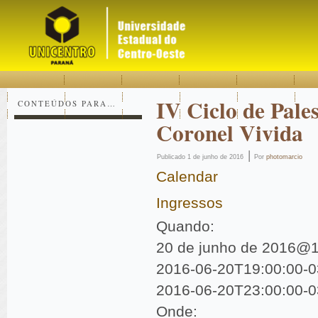
Acessar
Acessar
Mapa
o
a
do
conteúdo
navegação
site
IV Ciclo de Pale
CONTEÚDOS PARA…
Coronel Vivida
|
Publicado
1 de junho de 2016
Por
photomarcio
Calendar
Ingressos
Quando:
20 de junho de 2016@1
2016-06-20T19:00:00-0
2016-06-20T23:00:00-0
Onde: