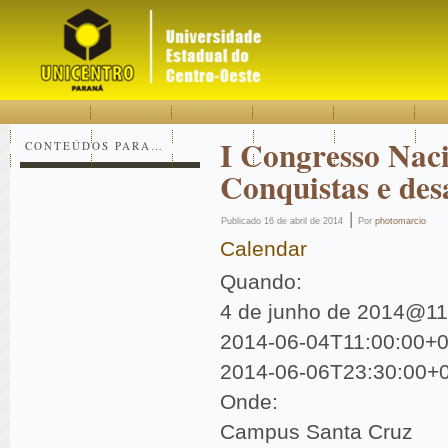
Acessar
Acessar
Mapa
o
a
do
conteúdo
navegação
site
I Congresso Nac
CONTEÚDOS PARA…
Conquistas e des
|
Publicado
16 de abril de 2014
Por
photomarcio
Calendar
Quando:
4 de junho de 2014@11
2014-06-04T11:00:00+0
2014-06-06T23:30:00+
Onde:
Campus Santa Cruz