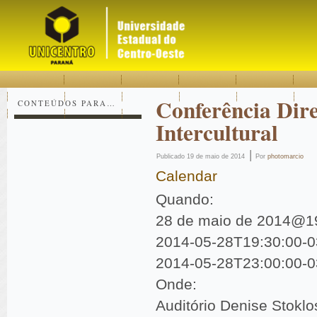
Acessar
Acessar
Mapa
o
a
do
conteúdo
navegação
site
Conferência Dir
CONTEÚDOS PARA…
Intercultural
|
Publicado
19 de maio de 2014
Por
photomarcio
Calendar
Quando:
28 de maio de 2014@19
2014-05-28T19:30:00-0
2014-05-28T23:00:00-0
Onde:
Auditório Denise Stoklo