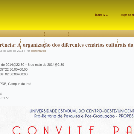
Índice A-Z
Mapa do si
rência: A organização dos diferentes cenários culturais d
16 de abril de 2014
|
Por
photomarcio
o de 2014@22:30 – 6 de maio de 2014@2:30
05T22:30:00+00:00
06T02:30:00+00:00
 PDE, Campus de Irati
ti
1-3177