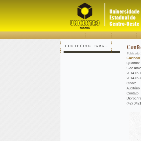
Acessar
Acessar
Mapa
o
a
do
conteúdo
navegação
site
Confe
CONTEÚDOS PARA…
Publicado
Calendar
Quando:
5 de mai
2014-05-
2014-05-
Onde:
Auditório
Contato:
Diproc/Ira
(42) 342