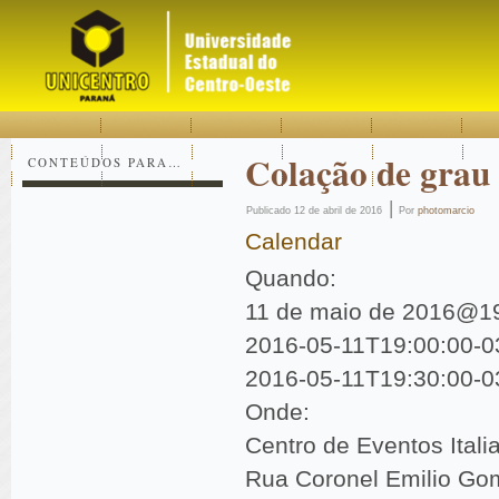
Acessar
Acessar
Mapa
o
a
do
conteúdo
navegação
site
Colação de grau
CONTEÚDOS PARA…
|
Publicado
12 de abril de 2016
Por
photomarcio
Calendar
Quando:
11 de maio de 2016@1
2016-05-11T19:00:00-0
2016-05-11T19:30:00-0
Onde:
Centro de Eventos Itali
Rua Coronel Emilio Go