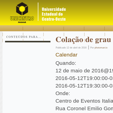
Acessar
Acessar
Mapa
o
a
do
conteúdo
navegação
site
Colação de grau
CONTEÚDOS PARA…
|
Publicado
12 de abril de 2016
Por
photomarcio
Calendar
Quando:
12 de maio de 2016@1
Es
2016-05-12T19:00:00-0
co
2016-05-12T19:30:00-0
Voc
Onde:
Centro de Eventos Itali
Rua Coronel Emilio Go