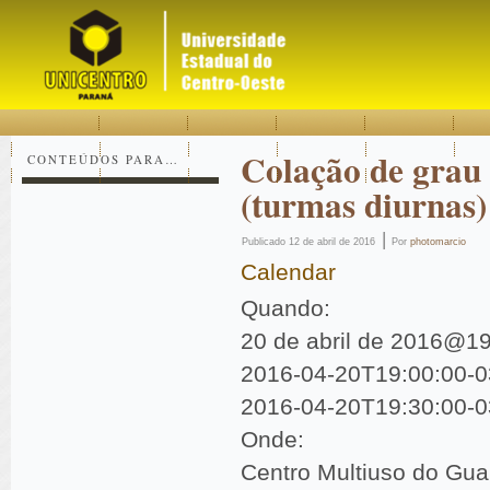
Acessar
Acessar
Mapa
o
a
do
conteúdo
navegação
site
Colação de grau
CONTEÚDOS PARA…
(turmas diurnas)
|
Publicado
12 de abril de 2016
Por
photomarcio
Calendar
Quando:
20 de abril de 2016@1
Es
2016-04-20T19:00:00-0
co
2016-04-20T19:30:00-0
Voc
Onde:
Centro Multiuso do Gu