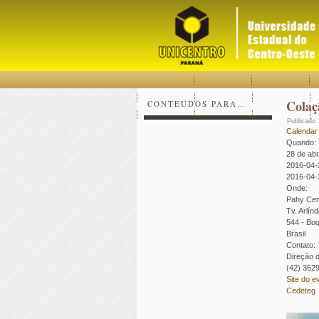
Acessar
Acessar
Mapa
o
a
do
conteúdo
navegação
site
Colaç
CONTEÚDOS PARA…
Publicado
Calendar
Quando:
28 de ab
2016-04-
2016-04-
Onde:
Pahy Cen
Tv. Arlín
544 - Bo
Brasil
Contato:
Direção 
(42) 362
Site do e
Cedeteg