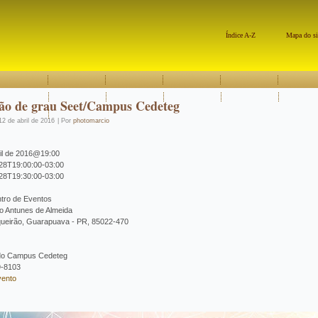
Índice A-Z
Mapa do si
ão de grau Seet/Campus Cedeteg
12 de abril de 2016
|
Por
photomarcio
ril de 2016@19:00
28T19:00:00-03:00
28T19:30:00-03:00
Esta página não carregou o Google Maps
corretamente.
tro de Eventos
do Antunes de Almeida
queirão, Guarapuava - PR, 85022-470
Você é o proprietário deste site?
do Campus Cedeteg
9-8103
vento