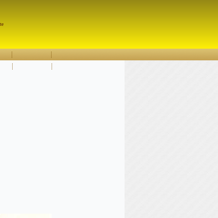
Pesquisar
te
OK