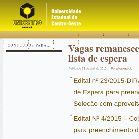
Acessar
Acessar
Mapa
o
a
do
conteúdo
navegação
site
Vagas remanesce
CONTEÚDOS PARA…
lista de espera
|
Publicado
23 de abril de 2015
Por
photomarcio
Edital nº 23/2015-DIR
de Espera para pree
Seleção com aprovei
Edital Nº 4/2015 – Co
para preenchimento 