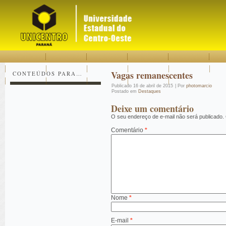
Acessar
Acessar
Mapa
o
a
do
conteúdo
navegação
site
Vagas remanescentes
CONTEÚDOS PARA…
Publicado
16 de abril de 2015
|
Por
photomarcio
Postado em
Destaques
Deixe um comentário
O seu endereço de e-mail não será publicado.
Comentário
*
Nome
*
E-mail
*