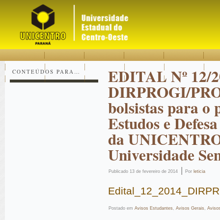
Acessar
Acessar
Mapa
o
a
do
conteúdo
navegação
site
EDITAL Nº 12/2
CONTEÚDOS PARA…
DIRPROGI/PRO
bolsistas para o 
Estudos e Defesa
da UNICENTRO –
Universidade Se
|
Publicado
13 de fevereiro de 2014
Por
leticia
Edital_12_2014_DIR
Postado em
Avisos Estudantes
,
Avisos Gerais
,
Aviso