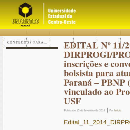
Acessar
Acessar
Mapa
o
a
do
conteúdo
navegação
site
EDITAL Nº 11/2
CONTEÚDOS PARA…
DIRPROGI/PRO
inscrições e con
bolsista para a
Paraná – PBNP
vinculado ao Pr
USF
|
Publicado
13 de fevereiro de 2014
Por
leticia
Edital_11_2014_DIR