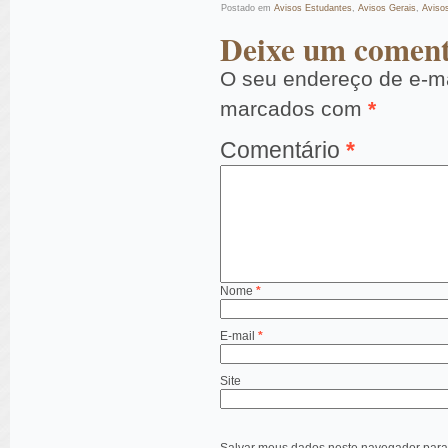
Postado em
Avisos Estudantes
,
Avisos Gerais
,
Aviso
Deixe um coment
O seu endereço de e-ma
marcados com
*
Comentário
*
Nome
*
E-mail
*
Site