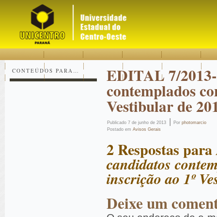
Acessar
Acessar
Mapa
o
a
do
conteúdo
navegação
site
EDITAL 7/2013-
CONTEÚDOS PARA…
contemplados com
Vestibular de 20
|
Publicado
7 de junho de 2013
Por
photomarcio
Postado em
Avisos Gerais
2 Respostas para
candidatos contem
inscrição ao 1º Ve
Deixe um coment