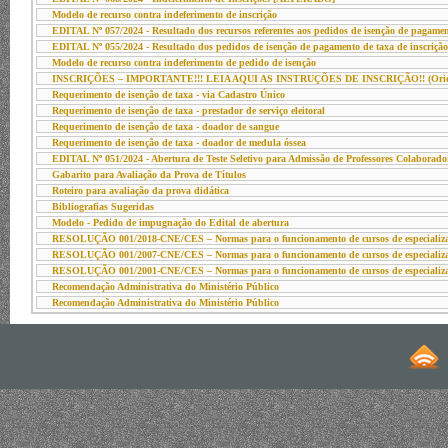
Modelo de recurso contra indeferimento de inscrição
EDITAL Nº 057/2024 - Resultado dos recursos referentes aos pedidos de isenção de pagament
EDITAL Nº 055/2024 - Resultado dos pedidos de isenção de pagamento de taxa de inscri
Modelo de recurso contra indeferimento de pedido de isenção
INSCRIÇÕES – IMPORTANTE!!! LEIA AQUI AS INSTRUÇÕES DE INSCRIÇÃO!! (Orientaçõe
Requerimento de isenção de taxa - via Cadastro Único
Requerimento de isenção de taxa - prestador de serviço eleitoral
Requerimento de isenção de taxa - doador de sangue
Requerimento de isenção de taxa - doador de medula óssea
EDITAL Nº 051/2024 - Abertura de Teste Seletivo para Admissão de Professores Colabor
Gabarito para Avaliação da Prova de Títulos
Roteiro para avaliação da prova didática
Bibliografias Sugeridas
Modelo - Pedido de impugnação do Edital de abertura
RESOLUÇÃO 001/2018-CNE/CES – Normas para o funcionamento de cursos de especializ
RESOLUÇÃO 001/2007-CNE/CES – Normas para o funcionamento de cursos de especializ
RESOLUÇÃO 001/2001-CNE/CES – Normas para o funcionamento de cursos de especializ
Recomendação Administrativa do Ministério Público
Recomendação Administrativa do Ministério Público