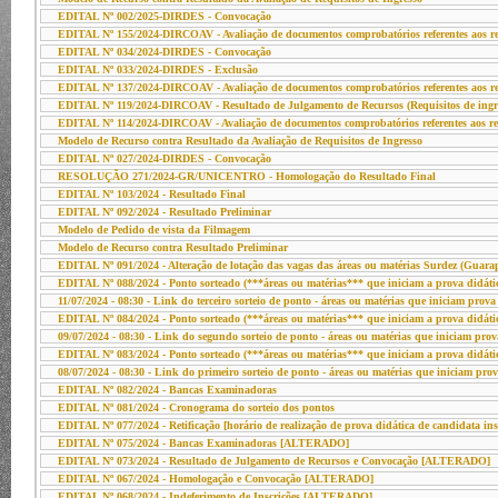
EDITAL Nº 002/2025-DIRDES - Convocação
EDITAL Nº 155/2024-DIRCOAV - Avaliação de documentos comprobatórios referentes aos req
EDITAL Nº 034/2024-DIRDES - Convocação
EDITAL Nº 033/2024-DIRDES - Exclusão
EDITAL Nº 137/2024-DIRCOAV - Avaliação de documentos comprobatórios referentes aos req
EDITAL Nº 119/2024-DIRCOAV - Resultado de Julgamento de Recursos (Requisitos de ingr
EDITAL Nº 114/2024-DIRCOAV - Avaliação de documentos comprobatórios referentes aos req
Modelo de Recurso contra Resultado da Avaliação de Requisitos de Ingresso
EDITAL Nº 027/2024-DIRDES - Convocação
RESOLUÇÃO 271/2024-GR/UNICENTRO - Homologação do Resultado Final
EDITAL Nº 103/2024 - Resultado Final
EDITAL Nº 092/2024 - Resultado Preliminar
Modelo de Pedido de vista da Filmagem
Modelo de Recurso contra Resultado Preliminar
EDITAL Nº 091/2024 - Alteração de lotação das vagas das áreas ou matérias Surdez (Guarap
EDITAL Nº 088/2024 - Ponto sorteado (***áreas ou matérias*** que iniciam a prova didáti
11/07/2024 - 08:30 - Link do terceiro sorteio de ponto - áreas ou matérias que iniciam prov
EDITAL Nº 084/2024 - Ponto sorteado (***áreas ou matérias*** que iniciam a prova didáti
09/07/2024 - 08:30 - Link do segundo sorteio de ponto - áreas ou matérias que iniciam prov
EDITAL Nº 083/2024 - Ponto sorteado (***áreas ou matérias*** que iniciam a prova didáti
08/07/2024 - 08:30 - Link do primeiro sorteio de ponto - áreas ou matérias que iniciam pro
EDITAL Nº 082/2024 - Bancas Examinadoras
EDITAL Nº 081/2024 - Cronograma do sorteio dos pontos
EDITAL Nº 077/2024 - Retificação [horário de realização de prova didática de candidata i
EDITAL Nº 075/2024 - Bancas Examinadoras [ALTERADO]
EDITAL Nº 073/2024 - Resultado de Julgamento de Recursos e Convocação [ALTERADO]
EDITAL Nº 067/2024 - Homologação e Convocação [ALTERADO]
EDITAL Nº 068/2024 - Indeferimento de Inscrições [ALTERADO]