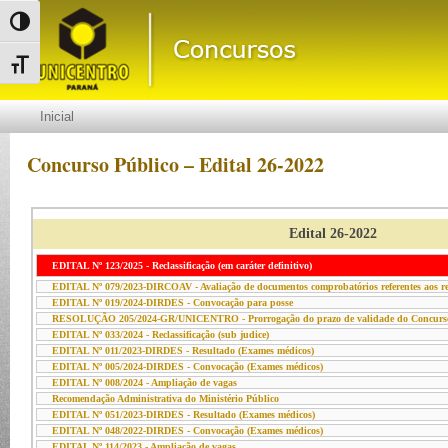
Alternar alto contraste
Alternar tamanho da fonte
Inicial
Concurso Público – Edital 26-2022
Edital 26-2022
EDITAL Nº 123/2025 - Reclassificação (em caráter definitivo)
EDITAL Nº 079/2023-DIRCOAV - Avaliação de documentos comprobatórios referentes aos req
EDITAL Nº 019/2024-DIRDES - Convocação para posse
RESOLUÇÃO 205/2024-GR/UNICENTRO - Prorrogação do prazo de validade do Concurso
EDITAL Nº 033/2024 - Reclassificação (sub judice)
EDITAL Nº 011/2023-DIRDES - Resultado (Exames médicos)
EDITAL Nº 005/2024-DIRDES - Convocação (Exames médicos)
EDITAL Nº 008/2024 - Ampliação de vagas
Recomendação Administrativa do Ministério Público
EDITAL Nº 051/2023-DIRDES - Resultado (Exames médicos)
EDITAL Nº 048/2022-DIRDES - Convocação (Exames médicos)
EDITAL Nº 114/2023 - Ampliação de vagas