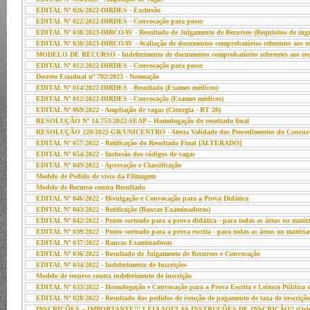
EDITAL Nº 026/2022-DIRDES - Exclusão
EDITAL Nº 022/2022-DIRDES - Convocação para posse
EDITAL Nº 038/2023-DIRCOAV - Resultado de Julgamento de Recursos (Requisitos de ingr
EDITAL Nº 030/2023-DIRCOAV - Avaliação de documentos comprobatórios referentes aos req
MODELO DE RECURSO - Indeferimento de documentos comprobatórios referentes aos requi
EDITAL Nº 012/2022-DIRDES - Convocação para posse
Decreto Estadual nº 782/2023 - Nomeação
EDITAL Nº 014/2022-DIRDES - Resultado (Exames médicos)
EDITAL Nº 012/2022-DIRDES - Convocação (Exames médicos)
EDITAL Nº 069/2022 - Ampliação de vagas (Cirurgia - RT 20)
RESOLUÇÃO Nº 14.753/2022-SEAP – Homologação do resultado final
RESOLUÇÃO 228/2022-GR/UNICENTRO - Atesta Validade dos Procedimentos do Concur
EDITAL Nº 057/2022 - Retificação do Resultado Final [ALTERADO]
EDITAL Nº 054/2022 - Inclusão dos códigos de vagas
EDITAL Nº 049/2022 - Aprovação e Classificação
Modelo de Pedido de vista da Filmagem
Modelo de Recurso contra Resultado
EDITAL Nº 046/2022 - Divulgação e Convocação para a Prova Didática
EDITAL Nº 043/2022 - Retificação (Bancas Examinadoras)
EDITAL Nº 042/2022 - Ponto sorteado para a prova didática - para todas as áreas ou matér
EDITAL Nº 039/2022 - Ponto sorteado para a prova escrita - para todas as áreas ou matéria
EDITAL Nº 037/2022 - Bancas Examinadoras
EDITAL Nº 036/2022 - Resultado de Julgamento de Recursos e Convocação
EDITAL Nº 034/2022 - Indeferimento de Inscrições
Modelo de recurso contra indeferimento de inscrição
EDITAL Nº 033/2022 - Homologação e Convocação para a Prova Escrita e Leitura Pública d
EDITAL Nº 028/2022 - Resultado dos pedidos de isenção de pagamento de taxa de inscrição
INSCRIÇÕES – IMPORTANTE!!! LEIA AQUI AS INSTRUÇÕES DE INSCRIÇÃO!! (Orientaçõe