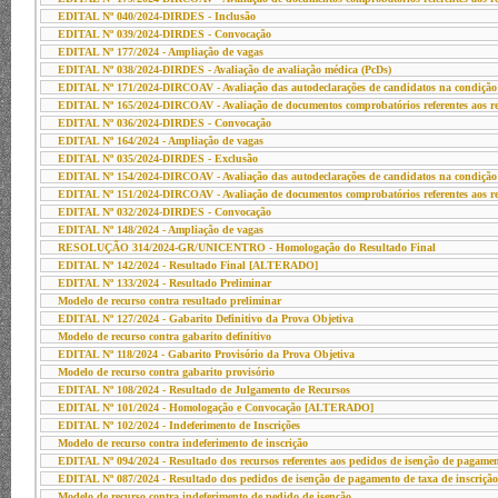
EDITAL Nº 040/2024-DIRDES - Inclusão
EDITAL Nº 039/2024-DIRDES - Convocação
EDITAL Nº 177/2024 - Ampliação de vagas
EDITAL Nº 038/2024-DIRDES - Avaliação de avaliação médica (PcDs)
EDITAL Nº 171/2024-DIRCOAV - Avaliação das autodeclarações de candidatos na condição d
EDITAL Nº 165/2024-DIRCOAV - Avaliação de documentos comprobatórios referentes aos req
EDITAL Nº 036/2024-DIRDES - Convocação
EDITAL Nº 164/2024 - Ampliação de vagas
EDITAL Nº 035/2024-DIRDES - Exclusão
EDITAL Nº 154/2024-DIRCOAV - Avaliação das autodeclarações de candidatos na condição d
EDITAL Nº 151/2024-DIRCOAV - Avaliação de documentos comprobatórios referentes aos req
EDITAL Nº 032/2024-DIRDES - Convocação
EDITAL Nº 148/2024 - Ampliação de vagas
RESOLUÇÃO 314/2024-GR/UNICENTRO - Homologação do Resultado Final
EDITAL Nº 142/2024 - Resultado Final [ALTERADO]
EDITAL Nº 133/2024 - Resultado Preliminar
Modelo de recurso contra resultado preliminar
EDITAL Nº 127/2024 - Gabarito Definitivo da Prova Objetiva
Modelo de recurso contra gabarito definitivo
EDITAL Nº 118/2024 - Gabarito Provisório da Prova Objetiva
Modelo de recurso contra gabarito provisório
EDITAL Nº 108/2024 - Resultado de Julgamento de Recursos
EDITAL Nº 101/2024 - Homologação e Convocação [ALTERADO]
EDITAL Nº 102/2024 - Indeferimento de Inscrições
Modelo de recurso contra indeferimento de inscrição
EDITAL Nº 094/2024 - Resultado dos recursos referentes aos pedidos de isenção de pagament
EDITAL Nº 087/2024 - Resultado dos pedidos de isenção de pagamento de taxa de inscri
Modelo de recurso contra indeferimento de pedido de isenção