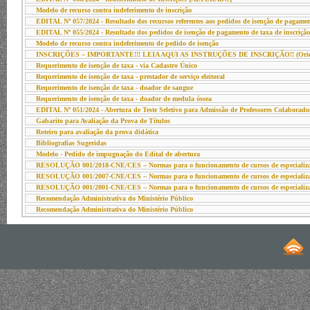
Modelo de recurso contra indeferimento de inscrição
EDITAL Nº 057/2024 - Resultado dos recursos referentes aos pedidos de isenção de pagament
EDITAL Nº 055/2024 - Resultado dos pedidos de isenção de pagamento de taxa de inscri
Modelo de recurso contra indeferimento de pedido de isenção
INSCRIÇÕES – IMPORTANTE!!! LEIA AQUI AS INSTRUÇÕES DE INSCRIÇÃO!! (Orientaçõe
Requerimento de isenção de taxa - via Cadastro Único
Requerimento de isenção de taxa - prestador de serviço eleitoral
Requerimento de isenção de taxa - doador de sangue
Requerimento de isenção de taxa - doador de medula óssea
EDITAL Nº 051/2024 - Abertura de Teste Seletivo para Admissão de Professores Colabor
Gabarito para Avaliação da Prova de Títulos
Roteiro para avaliação da prova didática
Bibliografias Sugeridas
Modelo - Pedido de impugnação do Edital de abertura
RESOLUÇÃO 001/2018-CNE/CES – Normas para o funcionamento de cursos de especializ
RESOLUÇÃO 001/2007-CNE/CES – Normas para o funcionamento de cursos de especializ
RESOLUÇÃO 001/2001-CNE/CES – Normas para o funcionamento de cursos de especializ
Recomendação Administrativa do Ministério Público
Recomendação Administrativa do Ministério Público