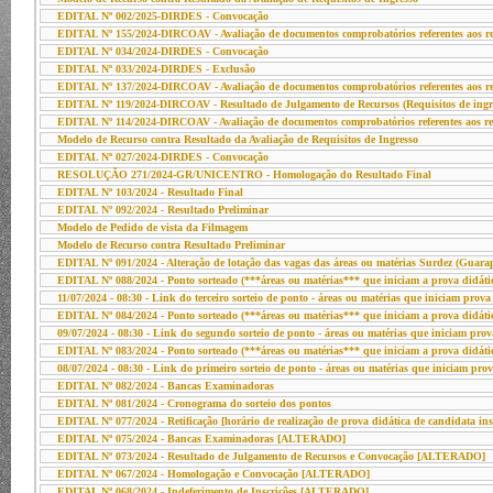
EDITAL Nº 002/2025-DIRDES - Convocação
EDITAL Nº 155/2024-DIRCOAV - Avaliação de documentos comprobatórios referentes aos req
EDITAL Nº 034/2024-DIRDES - Convocação
EDITAL Nº 033/2024-DIRDES - Exclusão
EDITAL Nº 137/2024-DIRCOAV - Avaliação de documentos comprobatórios referentes aos req
EDITAL Nº 119/2024-DIRCOAV - Resultado de Julgamento de Recursos (Requisitos de ingr
EDITAL Nº 114/2024-DIRCOAV - Avaliação de documentos comprobatórios referentes aos req
Modelo de Recurso contra Resultado da Avaliação de Requisitos de Ingresso
EDITAL Nº 027/2024-DIRDES - Convocação
RESOLUÇÃO 271/2024-GR/UNICENTRO - Homologação do Resultado Final
EDITAL Nº 103/2024 - Resultado Final
EDITAL Nº 092/2024 - Resultado Preliminar
Modelo de Pedido de vista da Filmagem
Modelo de Recurso contra Resultado Preliminar
EDITAL Nº 091/2024 - Alteração de lotação das vagas das áreas ou matérias Surdez (Guarap
EDITAL Nº 088/2024 - Ponto sorteado (***áreas ou matérias*** que iniciam a prova didáti
11/07/2024 - 08:30 - Link do terceiro sorteio de ponto - áreas ou matérias que iniciam prov
EDITAL Nº 084/2024 - Ponto sorteado (***áreas ou matérias*** que iniciam a prova didáti
09/07/2024 - 08:30 - Link do segundo sorteio de ponto - áreas ou matérias que iniciam prov
EDITAL Nº 083/2024 - Ponto sorteado (***áreas ou matérias*** que iniciam a prova didáti
08/07/2024 - 08:30 - Link do primeiro sorteio de ponto - áreas ou matérias que iniciam pro
EDITAL Nº 082/2024 - Bancas Examinadoras
EDITAL Nº 081/2024 - Cronograma do sorteio dos pontos
EDITAL Nº 077/2024 - Retificação [horário de realização de prova didática de candidata i
EDITAL Nº 075/2024 - Bancas Examinadoras [ALTERADO]
EDITAL Nº 073/2024 - Resultado de Julgamento de Recursos e Convocação [ALTERADO]
EDITAL Nº 067/2024 - Homologação e Convocação [ALTERADO]
EDITAL Nº 068/2024 - Indeferimento de Inscrições [ALTERADO]