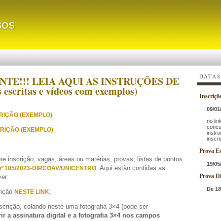
DATAS
TE!!! LEIA AQUI AS INSTRUÇÕES DE
escritas e vídeos com exemplos)
Inscriçõ
09/01
RIÇÃO (EXEMPLO)
no lin
concu
RIÇÃO (EXEMPLO)
instr
inscri
Prova Es
 inscrição, vagas, áreas ou matérias, provas, listas de pontos
19/05
. Aqui estão contidas as
nº 185
/2023
-DIRCOAV/UNICENTRO
Prova Di
ver:
De 18
rição
;
NESTE LINK
scrição, colando neste uma fotografia 3×4 (pode ser
ir a assinatura digital e a fotografia 3×4 nos campos