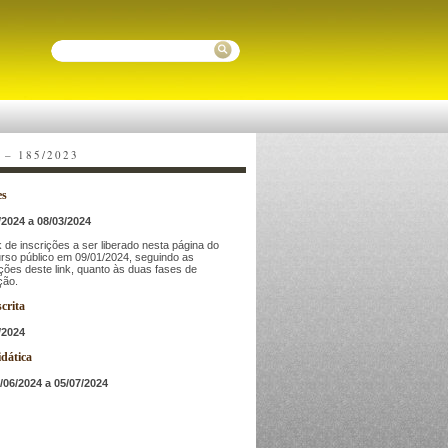
Pesquisar
 – 185/2023
es
/2024 a 08/03/2024
k de inscrições a ser liberado nesta página do
rso público em 09/01/2024, seguindo as
uções deste link, quanto às duas fases de
ção.
crita
/2024
dática
/06/2024 a 05/07/2024