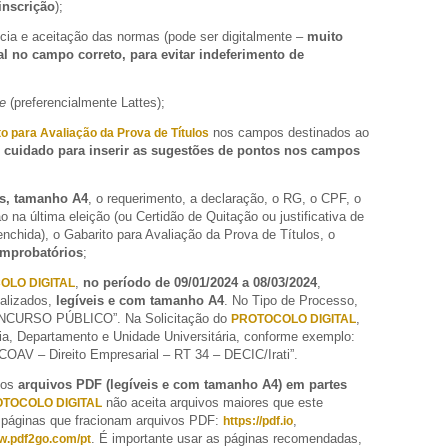
inscrição
);
ncia e aceitação das normas (pode ser digitalmente –
muito
tal no campo correto, para evitar indeferimento de
ae
(preferencialmente Lattes);
nos campos destinados ao
o para Avaliação da Prova de Títulos
 cuidado para inserir as sugestões de pontos nos campos
s, tamanho A4
, o requerimento, a declaração, o RG, o CPF, o
o na última eleição (ou Certidão de Quitação ou justificativa de
chida), o Gabarito para Avaliação da Prova de Títulos, o
mprobatórios
;
,
no período de 09/01/2024 a 08/03/2024
,
OLO DIGITAL
alizados,
legíveis e com tamanho A4
. No Tipo de Processo,
NCURSO PÚBLICO”. Na Solicitação do
,
PROTOCOLO DIGITAL
ria, Departamento e Unidade Universitária, conforme exemplo:
COAV – Direito Empresarial – RT 34 – DECIC/Irati”.
 os
arquivos PDF (legíveis e com tamanho A4) em partes
não aceita arquivos maiores que este
TOCOLO DIGITAL
 páginas que fracionam arquivos PDF:
,
https://pdf.io
. É importante usar as páginas recomendadas,
ww.pdf2go.com/pt