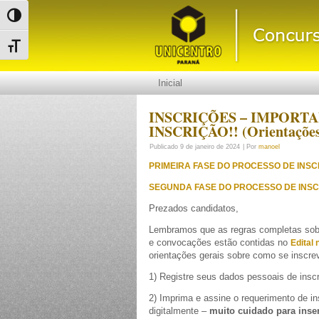
Alternar alto contraste
Alternar tamanho da fonte
Inicial
INSCRIÇÕES – IMPORTAN
INSCRIÇÃO!! (Orientações 
Publicado
9 de janeiro de 2024
|
Por
manoel
PRIMEIRA FASE DO PROCESSO DE INSC
SEGUNDA FASE DO PROCESSO DE INSC
Prezados candidatos,
Lembramos que as regras completas sobre
e convocações estão contidas no
Edital 
orientações gerais sobre como se inscre
1) Registre seus dados pessoais de insc
2) Imprima e assine o requerimento de in
digitalmente –
muito cuidado para inser