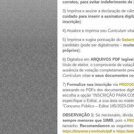
corretos, para evitar indeferimento de 
3) Imprima e assine a declaração de ciê
cuidado para inserir a assinatura digi
inscrição
);
4) Atualize e imprima seu
Curriculum vit
5) Imprima e sugira pontuação do
Gabarit
candidato (pode ser digitalmente –
muito
próprios
);
6) Digitalize em
ARQUIVOS PDF legívei
título de eleitor, o comprovante de votaçã
ausência de votação completamente preen
Curriculum vitae
e seus documentos co
7)
Formalize sua inscrição
via
PROTOC
anexando os PDFs dos documentos digit
escolha a opção “INSCRIÇÃO PARA CO
especifique o Edital, a sua área ou maté
“Concurso Público – Edital 185/2023-DIR
OBSERVAÇÃO 1:
Se necessário, divida
sempre menores que 10MB
, pois o
PRO
tamanho.
Recomendamos
as seguintes
e
https://tinywow.com/tools/pdf
https://w