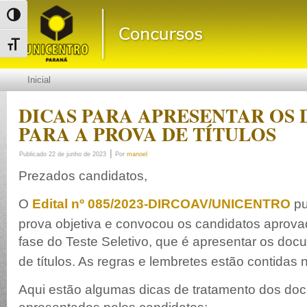
Alternar alto contraste
Alternar tamanho da fonte
Inicial
DICAS PARA APRESENTAR OS
PARA A PROVA DE TÍTULOS
|
Publicado
22 de junho de 2023
Por
manoel
Prezados candidatos,
O
Edital nº 085/2023-DIRCOAV/UNICENTRO
pu
prova objetiva e convocou os candidatos aprov
fase do Teste Seletivo, que é apresentar os doc
de títulos. As regras e lembretes estão contidas
Aqui estão algumas dicas de tratamento dos do