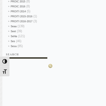
(8)
PROIC 2015
(8)
PROIC 2016
(5)
PROITI 2014
(1)
PROITI 2015-2016
(3)
PROITI 2016-2017
(139)
Seaa
(39)
Seet
(121)
Sehla
(46)
Ses
(85)
Sesa
SEARCH
Pesquisar
Alternar alto contraste
Alternar tamanho da fonte