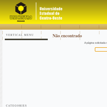
Acessar
Acessar
Mapa
o
a
do
conteúdo
navegação
site
Não encontrado
VERTICAL MENU
A página solicitada
Pesquisar
CATEGORIES