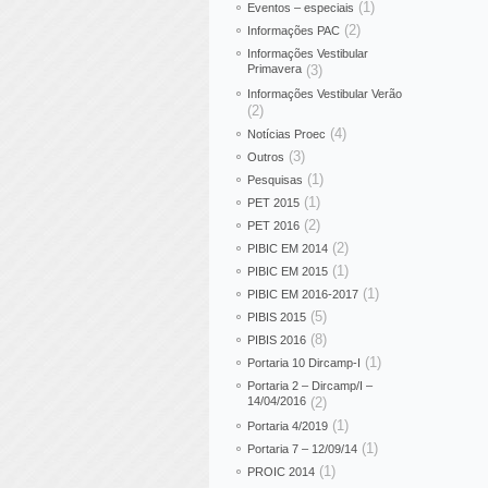
(1)
Eventos – especiais
(2)
Informações PAC
Informações Vestibular
Primavera
(3)
Informações Vestibular Verão
(2)
(4)
Notícias Proec
(3)
Outros
(1)
Pesquisas
(1)
PET 2015
(2)
PET 2016
(2)
PIBIC EM 2014
(1)
PIBIC EM 2015
(1)
PIBIC EM 2016-2017
(5)
PIBIS 2015
(8)
PIBIS 2016
(1)
Portaria 10 Dircamp-I
Portaria 2 – Dircamp/I –
14/04/2016
(2)
(1)
Portaria 4/2019
(1)
Portaria 7 – 12/09/14
(1)
PROIC 2014