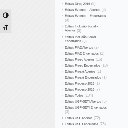
(8)
Editais Dirpg 2016
(3)
Editais Eventos – Abertos
Editais Eventos – Encerrados
Alternar alto contraste
(4)
Editais Inclusão Social –
Alternar tamanho da fonte
Abertos
(3)
Editais Inclusão Social –
Encerrados
(3)
(2)
Editais PIAE Abertos
(2)
Editais PIAE Encerrados
(15)
Editais Proec Abertos
(10)
Editais Proec Encerrados
(1)
Editais Proext Abertos
(1)
Editais Proext Encerrados
(1)
Editais Propesp 2015
(7)
Editais Propesp 2016
(104)
Editais Todos
(3)
Editais UGF-SETI Abertos
Editais UGF-SETI Encerrados
(3)
(72)
Editais USF Abertos
(73)
Editais USF Encerrados