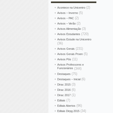
(2)
Acontece na Unicentro
(5)
Avisos – Inverno
(2)
Avisos – PAC
(2)
Avisos – Verão
(3)
Avisos Alimentação
(720)
Avisos Estudantes
Avisos Estude na Unicentro
(36)
(231)
Avisos Gerais
(5)
Avisos Gerais Proen
(11)
Avisos Pós
Avisos Professores e
Funcionários
(344)
(75)
Destaques
(6)
Destaques – Inicial
(3)
Dirac 2015
(6)
Dirac 2016
(1)
Dirac 2017
(7)
Editais
(96)
Editais Abertos
(34)
Editais Dirpg 2015