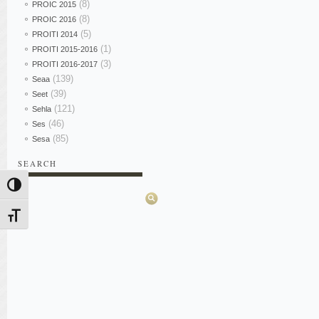
(8)
PROIC 2015
(8)
PROIC 2016
(5)
PROITI 2014
(1)
PROITI 2015-2016
(3)
PROITI 2016-2017
(139)
Seaa
(39)
Seet
(121)
Sehla
(46)
Ses
(85)
Sesa
SEARCH
Pesquisar
Alternar alto contraste
Alternar tamanho da fonte