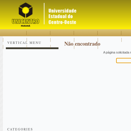
Acessar
Acessar
Mapa
o
a
do
conteúdo
navegação
site
Não encontrado
VERTICAL MENU
A página solicitada
Pesquisar
CATEGORIES