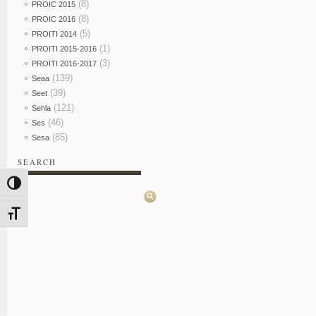
(8)
PROIC 2015
(8)
PROIC 2016
(5)
PROITI 2014
(1)
PROITI 2015-2016
(3)
PROITI 2016-2017
(139)
Seaa
(39)
Seet
(121)
Sehla
(46)
Ses
(85)
Sesa
SEARCH
Pesquisar
Alternar alto contraste
Alternar tamanho da fonte