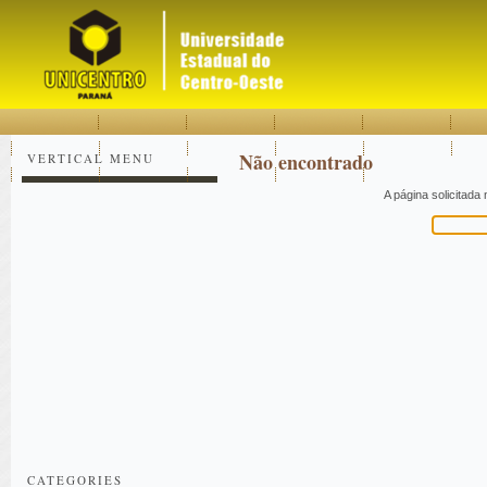
Acessar
Acessar
Mapa
o
a
do
conteúdo
navegação
site
Não encontrado
VERTICAL MENU
A página solicitada
Pesquisar
CATEGORIES