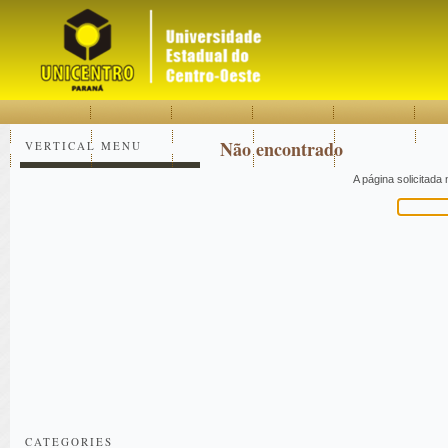
Acessar
Acessar
Mapa
o
a
do
conteúdo
navegação
site
Não encontrado
VERTICAL MENU
A página solicitada
Pesquisar
CATEGORIES