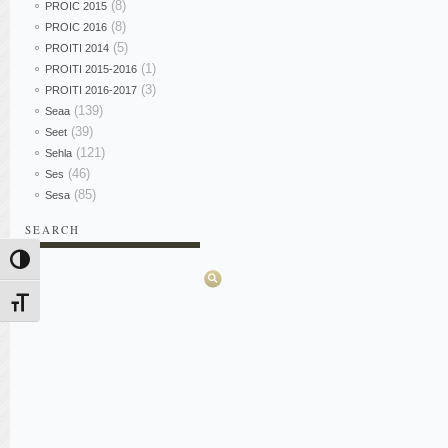
(8)
PROIC 2015
(8)
PROIC 2016
(5)
PROITI 2014
(1)
PROITI 2015-2016
(3)
PROITI 2016-2017
(139)
Seaa
(39)
Seet
(121)
Sehla
(46)
Ses
(85)
Sesa
SEARCH
Pesquisar
Alternar alto contraste
Alternar tamanho da fonte