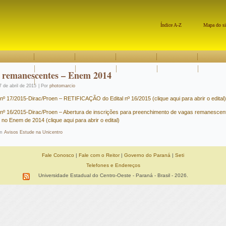
Índice A-Z
Mapa do si
 remanescentes – Enem 2014
7 de abril de 2015
|
Por
photomarcio
l nº 17/2015-Dirac/Proen – RETIFICAÇÃO do Edital nº 16/2015 (clique aqui para abrir o edital)
l nº 16/2015-Dirac/Proen – Abertura de inscrições para preenchimento de vagas remanescen
 no Enem de 2014 (clique aqui para abrir o edital)
m
Avisos Estude na Unicentro
Fale Conosco
|
Fale com o Reitor
|
Governo do Paraná
|
Seti
Telefones e Endereços
Universidade Estadual do Centro-Oeste - Paraná - Brasil - 2026.